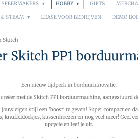
SFEERMAKERS
HOBBY
GIFTS
MERCHA
S & STEAM
LEASE VOOR BEDRIJVEN
DEMO BO
r Skitch
er Skitch PP1 borduurm
Een nieuw tijdperk in borduurinnovatie.
 creëer met de Skitch PP1 borduurmachine, aangestuurd do
jouw eigen stijl een 'boost' te geven! Super compact en da
es, knuffeldoekjes, kussenhoezen en nog veel meer! Geef een
upcycle en leef je uit.