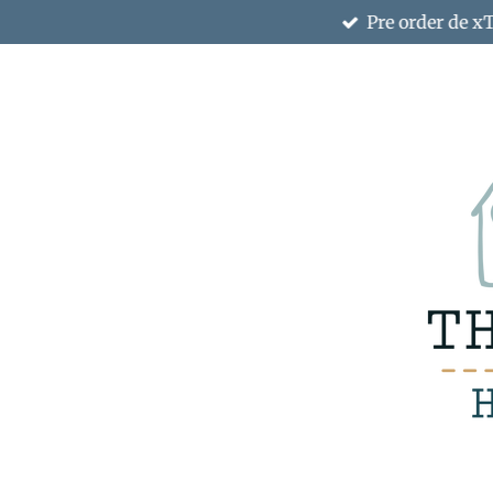
Pre order de x
Ga
direct
naar
de
hoofdinhoud