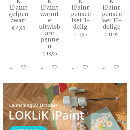
K
K
K
K
iPaint
iPaint
iPaint
iPaint
gelpen
warmt
pensee
pensee
zwart
e
lset 3-
lset 10-
uitwisb
delig
delige
€ 4,95
are
€ 5,95
€ 11,95
penne
n
€ 13,95
In winkelwagen
In winkelwagen
In winkelwagen
In winkel