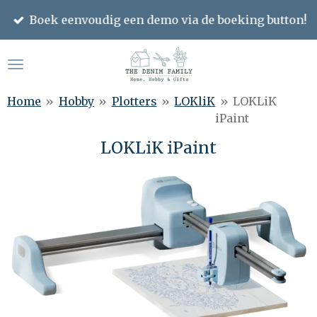
Ga
Boek eenvoudig een demo via de boeking button!
direct
naar
de
hoofdinhoud
Home
»
Hobby
»
Plotters
»
LOKliK
»
LOKLiK
iPaint
LOKLiK iPaint