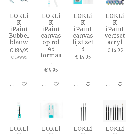
LOKLi
LOKLi
LOKLi
LOKLi
K
K
K
K
iPaint
iPaint
iPaint
iPaint
Bubbel
canvas
canvas
verfset
blauw
op rol
lijst set
acryl
A3
3
€ 184,95
€ 16,95
formaa
€ 14,95
€ 199,95
t
€ 9,95
In winkelwagen
In winkelwagen
In winkelwagen
In winkel
LOKLi
LOKLi
LOKLi
LOKLi