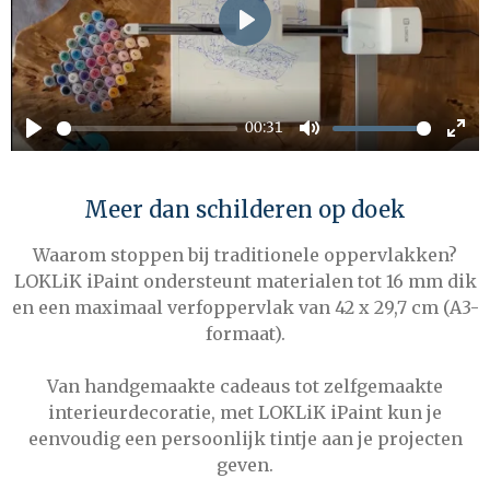
P
l
a
00:31
y
P
M
E
l
u
n
Meer dan schilderen op doek
a
t
t
y
e
e
Waarom stoppen bij traditionele oppervlakken?
r
LOKLiK iPaint ondersteunt materialen tot 16 mm dik
f
en een maximaal verfoppervlak van 42 x 29,7 cm (A3-
u
formaat).
l
Van handgemaakte cadeaus tot zelfgemaakte
l
interieurdecoratie, met LOKLiK iPaint kun je
s
eenvoudig een persoonlijk tintje aan je projecten
c
geven.
r