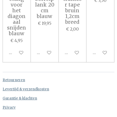
€ 3,50
voor
lank 20
r tape
het
cm
bruin
diagon
blauw
1,2cm
aal
breed
€ 19,95
snijden
€ 2,00
blauw
€ 4,95
Houd mij op de hoogte
In winkelwagen
In winkelwagen
In winkel
Retourneren
Levertijd & verzendkosten
Garantie & klachten
Privacy