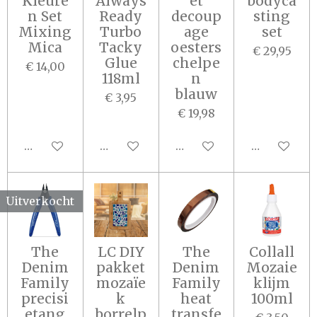
Kleure
Always
et
bodyca
n Set
Ready
decoup
sting
Mixing
Turbo
age
set
Mica
Tacky
oesters
€ 29,95
Glue
chelpe
€ 14,00
118ml
n
blauw
€ 3,95
€ 19,98
In winkelwagen
In winkelwagen
In winkelwagen
In winkel
Uitverkocht
The
LC DIY
The
Collall
Denim
pakket
Denim
Mozaie
Family
mozaïe
Family
klijm
precisi
k
heat
100ml
etang
borrelp
transfe