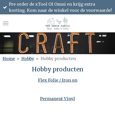
Pre order de xTool O1 Omni en krijg extra
Ga
korting. Kom naar de winkel voor de voorwaarde!
direct
naar
de
hoofdinhoud
Home
»
Hobby
»
Hobby producten
Hobby producten
Flex Folie / Iron on
Permanent Vinyl