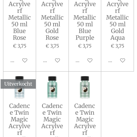
Acrylve
Acrylve
Acrylve
Acrylve
rf
rf
rf
rf
Metallic
Metallic
Metallic
Metallic
50 ml
50 ml
50 ml
50 ml
Blue
Gold
Blue
Gold
Rose
Rose
Purple
Aqua
€ 3,75
€ 3,75
€ 3,75
€ 3,75
Houd mij op de hoogte
In winkelwagen
Houd mij op de hoogte
Houd mij op
Uitverkocht
Cadenc
Cadenc
Cadenc
e Twin
e Twin
e Twin
Magic
Magic
Magic
Acrylve
Acrylve
Acrylve
rf
rf
rf