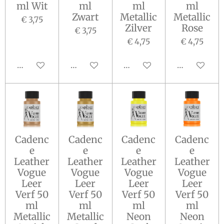
ml Wit
ml
ml
ml
Zwart
Metallic
Metallic
€ 3,75
Zilver
Rose
€ 3,75
€ 4,75
€ 4,75
In winkelwagen
In winkelwagen
In winkelwagen
In winkelw
Cadenc
Cadenc
Cadenc
Cadenc
e
e
e
e
Leather
Leather
Leather
Leather
Vogue
Vogue
Vogue
Vogue
Leer
Leer
Leer
Leer
Verf 50
Verf 50
Verf 50
Verf 50
ml
ml
ml
ml
Metallic
Metallic
Neon
Neon