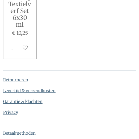
Textielv
erf Set
6x30
ml
€ 10,25
In winkelwagen
Retourneren
Levertijd & verzendkosten
Garantie & klachten
Privacy
Betaalmethoden