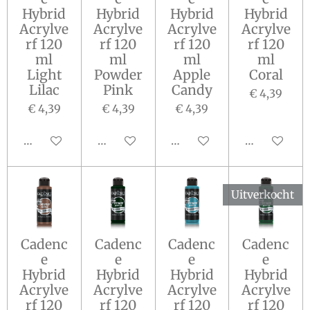
Hybrid
Hybrid
Hybrid
Hybrid
Acrylve
Acrylve
Acrylve
Acrylve
rf 120
rf 120
rf 120
rf 120
ml
ml
ml
ml
Light
Powder
Apple
Coral
Lilac
Pink
Candy
€ 4,39
€ 4,39
€ 4,39
€ 4,39
In winkelwagen
In winkelwagen
Houd mij op de hoogte
In winkelw
Uitverkocht
Cadenc
Cadenc
Cadenc
Cadenc
e
e
e
e
Hybrid
Hybrid
Hybrid
Hybrid
Acrylve
Acrylve
Acrylve
Acrylve
rf 120
rf 120
rf 120
rf 120