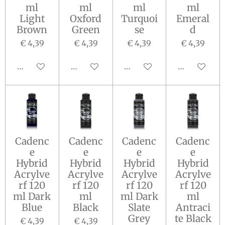
ml
ml
ml
ml
Light
Oxford
Turquoi
Emeral
Brown
Green
se
d
€ 4,39
€ 4,39
€ 4,39
€ 4,39
In winkelwagen
In winkelwagen
In winkelwagen
Houd mij op
Cadenc
Cadenc
Cadenc
Cadenc
e
e
e
e
Hybrid
Hybrid
Hybrid
Hybrid
Acrylve
Acrylve
Acrylve
Acrylve
rf 120
rf 120
rf 120
rf 120
ml Dark
ml
ml Dark
ml
Blue
Black
Slate
Antraci
Grey
te Black
€ 4,39
€ 4,39