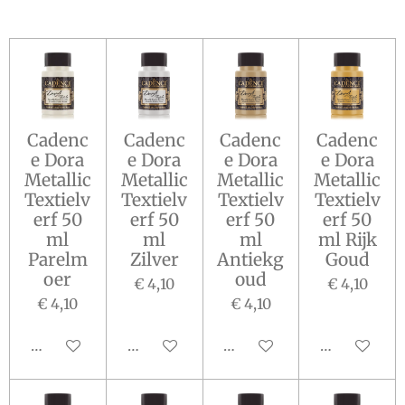
Cadenc
Cadenc
Cadenc
Cadenc
e Dora
e Dora
e Dora
e Dora
Metallic
Metallic
Metallic
Metallic
Textielv
Textielv
Textielv
Textielv
erf 50
erf 50
erf 50
erf 50
ml
ml
ml
ml Rijk
Parelm
Zilver
Antiekg
Goud
oer
oud
€ 4,10
€ 4,10
€ 4,10
€ 4,10
In winkelwagen
In winkelwagen
In winkelwagen
In winkelw