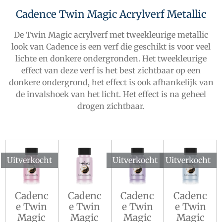
Cadence Twin Magic Acrylverf Metallic
De Twin Magic acrylverf met tweekleurige metallic
look van Cadence is een verf die geschikt is voor veel
lichte en donkere ondergronden. Het tweekleurige
effect van deze verf is het best zichtbaar op een
donkere ondergrond, het effect is ook afhankelijk van
de invalshoek van het licht. Het effect is na geheel
drogen zichtbaar.
Uitverkocht
Uitverkocht
Uitverkocht
Cadenc
Cadenc
Cadenc
Cadenc
e Twin
e Twin
e Twin
e Twin
Magic
Magic
Magic
Magic