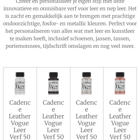
Creëer en personaliseer je eigen stijl met deze
innovatieve en onmisbare verf voor leer en nep leer. Het
is zacht en gemakkelijk aan te brengen met prachtige
ondoorzichtige, fosfor- en metallic kleuren. Perfect voor
het personaliseren van alles wat met leer en kunstleer
te maken heeft, inclusief schoenen, jassen, tassen,
portemonnees, tijdschrift omslagen en nog veel meer.
Cadenc
Cadenc
Cadenc
Cadenc
e
e
e
e
Leather
Leather
Leather
Leather
Vogue
Vogue
Vogue
Vogue
Leer
Leer
Leer
Leer
Verf 50
Verf 50
Verf 50
Verf 50