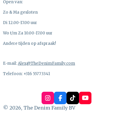
Open van:
Zo & Ma gesloten
Di 12.00-17.00 uur
Wo t/m Za 10.00-17.00 uur
Andere tijden op afspraak!
E-mail:
Alex@TheDenimFamily.com
Telefoon: +316 55773341
I
F
T
Y
n
a
i
o
© 2026, The Denim Family BV
s
c
k
u
t
e
T
T
a
b
o
u
g
o
k
b