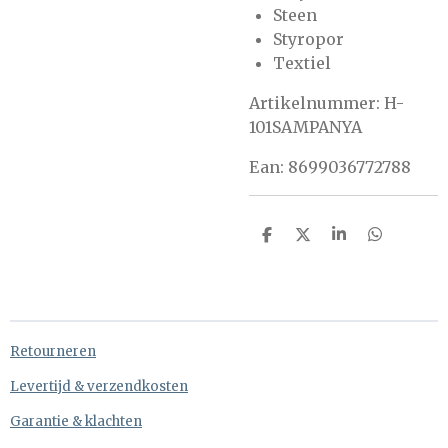
Steen
Styropor
Textiel
Artikelnummer: H-
101SAMPANYA
Ean: 8699036772788
D
D
S
D
e
e
h
e
l
e
a
l
e
l
r
e
n
e
n
Retourneren
Levertijd & verzendkosten
Garantie & klachten