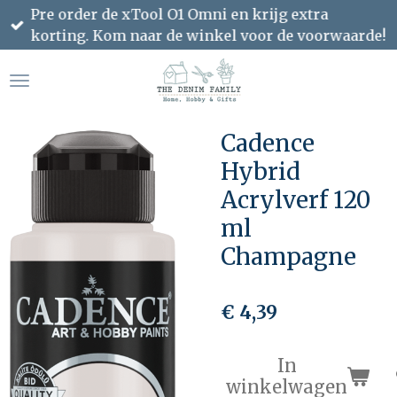
Pre order de xTool O1 Omni en krijg extra
Ga
korting. Kom naar de winkel voor de voorwaarde!
direct
naar
de
hoofdinhoud
Cadence
Hybrid
Acrylverf 120
ml
Champagne
€ 4,39
In
winkelwagen