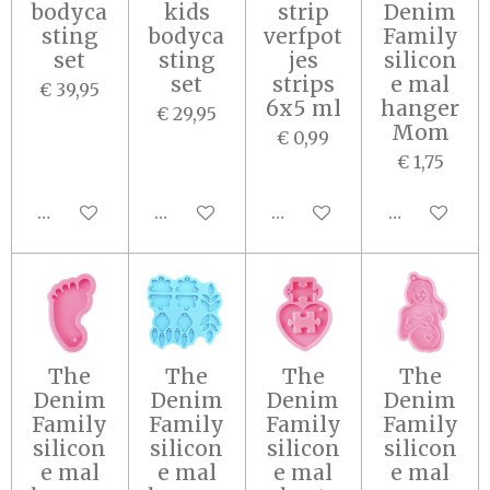
bodyca
kids
strip
Denim
sting
bodyca
verfpot
Family
set
sting
jes
silicon
set
strips
e mal
€ 39,95
6x5 ml
hanger
€ 29,95
Mom
€ 0,99
€ 1,75
In winkelwagen
In winkelwagen
In winkelwagen
In winkel
The
The
The
The
Denim
Denim
Denim
Denim
Family
Family
Family
Family
silicon
silicon
silicon
silicon
e mal
e mal
e mal
e mal