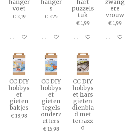
hanger
hanger
hart
zwang
voet
s
puzzels
ere
tuk
vrouw
€ 2,19
€ 3,75
€ 1,99
€ 1,99
In winkelwagen
In winkelwagen
In winkelwagen
In winkel
CC DIY
CC DIY
CC DIY
hobbys
hobbys
hobbys
et
et
et hars
gieten
gieten
gieten
bakjes
tegels
dienbla
onderz
d met
€ 18,98
etters
terrazz
o
€ 16,98