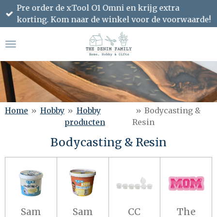
Pre order de xTool O1 Omni en krijg extra
Ga
korting. Kom naar de winkel voor de voorwaarde!
direct
naar
de
hoofdinhoud
Home
»
Hobby
»
Hobby
»
Bodycasting &
producten
Resin
Bodycasting & Resin
Sam
Sam
CC
The