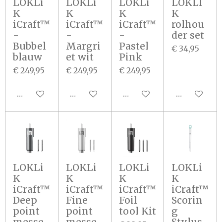
LOKLi
LOKLi
LOKLi
LOKLI
K
K
K
K
iCraft™
iCraft™
iCraft™
rolhou
-
-
-
der set
Bubbel
Margri
Pastel
€ 34,95
blauw
et wit
Pink
€ 249,95
€ 249,95
€ 249,95
In winkelwagen
In winkelwagen
In winkelwagen
In winkel
LOKLi
LOKLi
LOKLi
LOKLi
K
K
K
K
iCraft™
iCraft™
iCraft™
iCraft™
Deep
Fine
Foil
Scorin
point
point
tool Kit
g