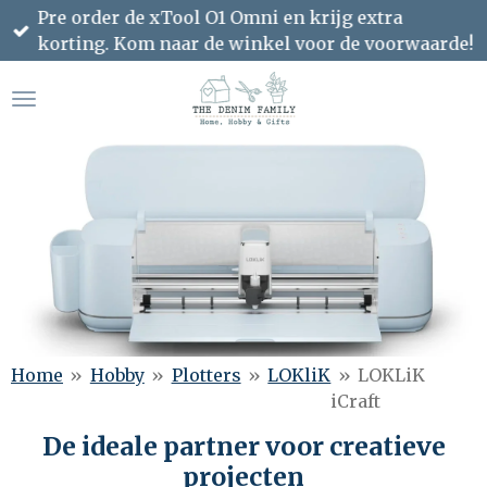
Pre order de xTool O1 Omni en krijg extra
Ga
korting. Kom naar de winkel voor de voorwaarde!
direct
naar
de
hoofdinhoud
Home
»
Hobby
»
Plotters
»
LOKliK
»
LOKLiK
iCraft
De ideale partner voor creatieve
projecten