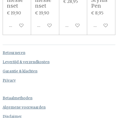
messe
messe
Stylus
€ 28,95
nset
nset
Pen
€ 19,90
€ 19,90
€ 8,95
In winkelwagen
In winkelwagen
In winkelwagen
In winkel
Retourneren
Levertijd & verzendkosten
Garantie & klachten
Privacy
Betaalmethoden
Algemene voorwaarden
Disclaimer