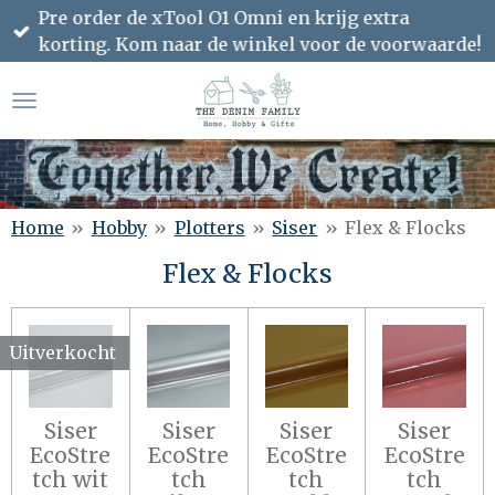
Pre order de xTool O1 Omni en krijg extra
Ga
korting. Kom naar de winkel voor de voorwaarde!
direct
naar
de
hoofdinhoud
Home
»
Hobby
»
Plotters
»
Siser
»
Flex & Flocks
Flex & Flocks
Uitverkocht
Siser
Siser
Siser
Siser
EcoStre
EcoStre
EcoStre
EcoStre
tch wit
tch
tch
tch