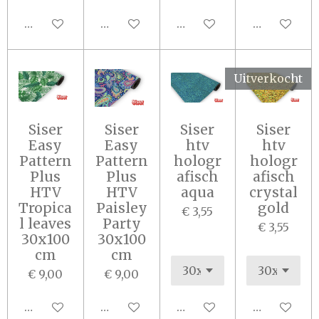
In winkelwagen
In winkelwagen
In winkelwagen
Houd mij o
Uitverkocht
Siser
Siser
Siser
Siser
Easy
Easy
htv
htv
Pattern
Pattern
hologr
hologr
Plus
Plus
afisch
afisch
HTV
HTV
aqua
crystal
Tropica
Paisley
gold
€ 3,55
l leaves
Party
€ 3,55
30x100
30x100
cm
cm
€ 9,00
€ 9,00
In winkelwagen
In winkelwagen
In winkelwagen
Houd mij o