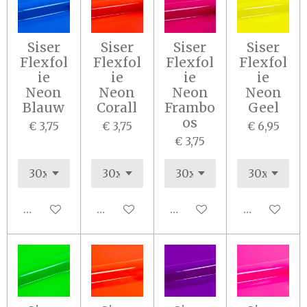
Siser
Siser
Siser
Siser
Flexfol
Flexfol
Flexfol
Flexfol
ie
ie
ie
ie
Neon
Neon
Neon
Neon
Blauw
Corall
Frambo
Geel
os
€ 3,75
€ 3,75
€ 6,95
€ 3,75
In winkelwagen
In winkelwagen
In winkelwagen
In winkel