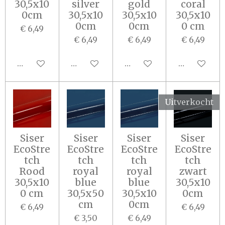
30,5x10
silver
gold
coral
0cm
30,5x10
30,5x10
30,5x10
0cm
0cm
0 cm
€ 6,49
€ 6,49
€ 6,49
€ 6,49
Houd mij op de hoogte
In winkelwagen
In winkelwagen
In winkel
Uitverkocht
Siser
Siser
Siser
Siser
EcoStre
EcoStre
EcoStre
EcoStre
tch
tch
tch
tch
Rood
royal
royal
zwart
30,5x10
blue
blue
30,5x10
0 cm
30,5x50
30,5x10
0cm
cm
0cm
€ 6,49
€ 6,49
€ 3,50
€ 6,49