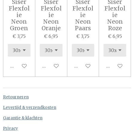
Siser
Siser
Siser
Siser
Flexfol
Flexfol
Flexfol
Flexfol
ie
ie
ie
ie
Neon
Neon
Neon
Neon
Groen
Oranje
Paars
Roze
€ 3,75
€ 6,95
€ 3,75
€ 6,95
In winkelwagen
In winkelwagen
In winkelwagen
In winkel
Retourneren
Levertijd & verzendkosten
Garantie & klachten
Privacy