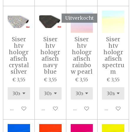
Uitverkocht
Siser
Siser
Siser
Siser
htv
htv
htv
htv
hologr
hologr
hologr
hologr
afisch
afisch
afisch
afisch
crystal
navy
rainbo
spectru
silver
blue
w pearl
m
€ 3,55
€ 3,55
€ 3,55
€ 3,55
In winkelwagen
In winkelwagen
Houd mij op de hoogte
In winkel