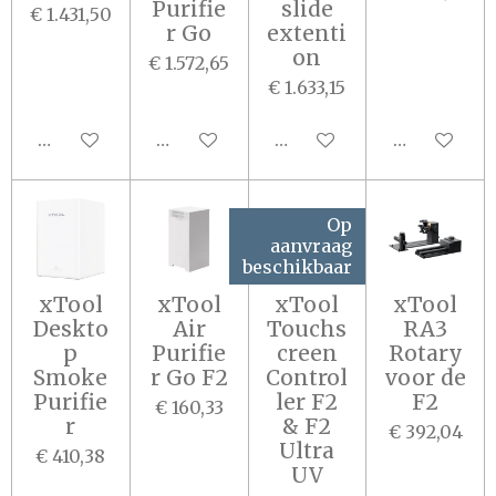
Purifie
slide
€ 1.431,50
r Go
extenti
on
€ 1.572,65
€ 1.633,15
In winkelwagen
In winkelwagen
In winkelwagen
In winkel
Op
aanvraag
beschikbaar
xTool
xTool
xTool
xTool
Deskto
Air
Touchs
RA3
p
Purifie
creen
Rotary
Smoke
r Go F2
Control
voor de
Purifie
ler F2
F2
€ 160,33
r
& F2
€ 392,04
Ultra
€ 410,38
UV