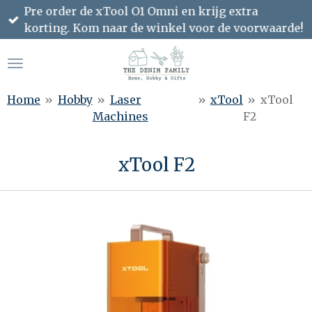
Pre order de xTool O1 Omni en krijg extra
Ga
korting. Kom naar de winkel voor de voorwaarde!
direct
naar
de
hoofdinhoud
Home
»
Hobby
»
Laser
»
xTool
»
xTool
Machines
F2
xTool F2