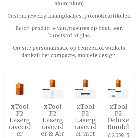
aluminium)
Custom jewelry, naamplaatjes, promotieartikelen
Batch-productie van gravures op hout, leer,
kunststof of glas
On-site personalisatie op beurzen of winkels
dankzij het compacte, mobiele design.
xTool
xTool
xTool
xTool
F2
F2
F2
F2
Laserg
Laserg
Laserg
Deluxe
raveerd
raveerd
raveerd
Bundel
er
er & Air
er met
€ 2.359,15