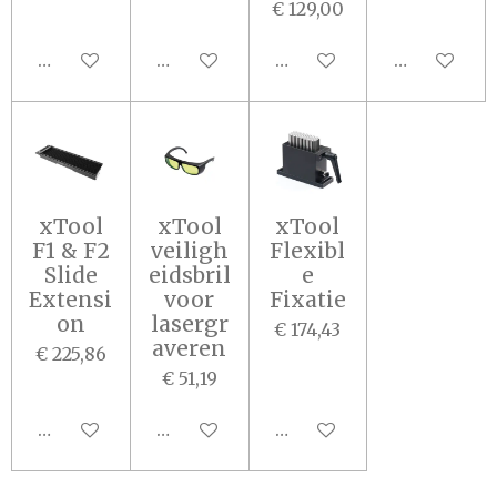
€ 129,00
In winkelwagen
In winkelwagen
Houd mij op de hoogte
In winkel
xTool
xTool
xTool
F1 & F2
veiligh
Flexibl
Slide
eidsbril
e
Extensi
voor
Fixatie
on
lasergr
€ 174,43
averen
€ 225,86
€ 51,19
In winkelwagen
In winkelwagen
In winkelwagen