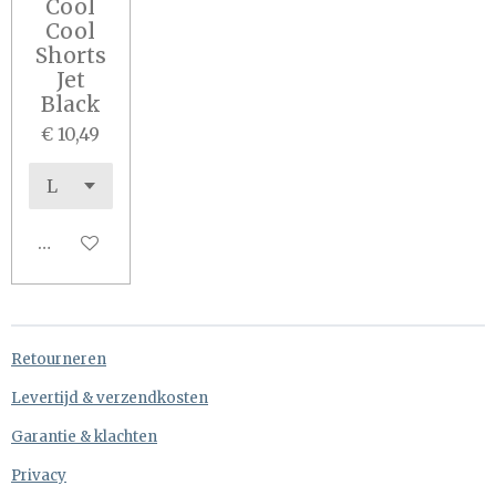
Cool
Cool
Shorts
Jet
Black
€ 10,49
In winkelwagen
Retourneren
Levertijd & verzendkosten
Garantie & klachten
Privacy