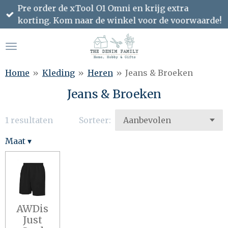
Pre order de xTool O1 Omni en krijg extra
Ga
korting. Kom naar de winkel voor de voorwaarde!
direct
naar
de
hoofdinhoud
Home
»
Kleding
»
Heren
»
Jeans & Broeken
Jeans & Broeken
1 resultaten
Sorteer:
Maat
▾
AWDis
Just