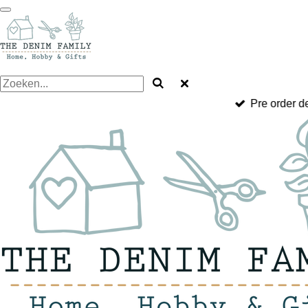
Ga
direct
naar
de
hoofdinhoud
Pre order d