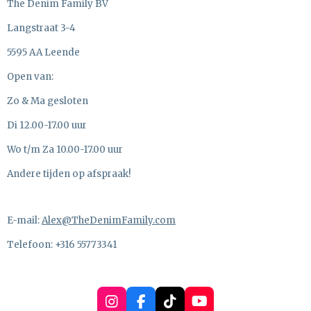
The Denim Family BV
Langstraat 3-4
5595 AA Leende
Open van:
Zo & Ma gesloten
Di 12.00-17.00 uur
Wo t/m Za 10.00-17.00 uur
Andere tijden op afspraak!
E-mail:
Alex@TheDenimFamily.com
Telefoon: +316 55773341
I
F
T
Y