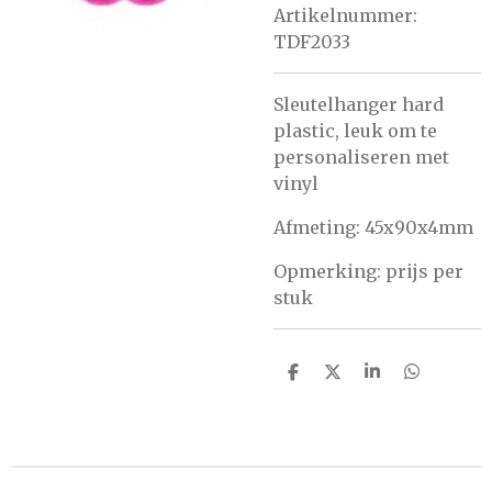
Artikelnummer:
TDF2033
Sleutelhanger hard
plastic, leuk om te
personaliseren met
vinyl
Afmeting:
45x90x4mm
Opmerking: prijs per
stuk
D
D
S
D
e
e
h
e
l
e
a
l
e
l
r
e
n
e
n