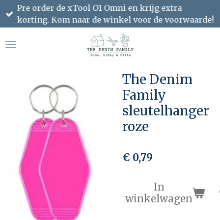
Pre order de xTool O1 Omni en krijg extra
Ga
korting. Kom naar de winkel voor de voorwaarde!
direct
naar
de
hoofdinhoud
The Denim
Family
sleutelhanger
roze
€ 0,79
In
winkelwagen