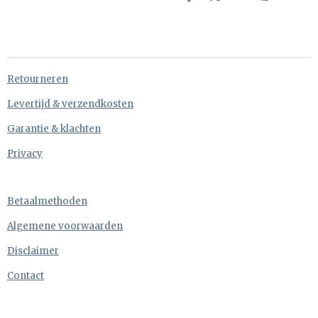
D
D
S
D
e
e
h
e
l
e
a
l
e
l
r
e
n
e
n
Retourneren
Levertijd & verzendkosten
Garantie & klachten
Privacy
Betaalmethoden
Algemene voorwaarden
Disclaimer
Contact