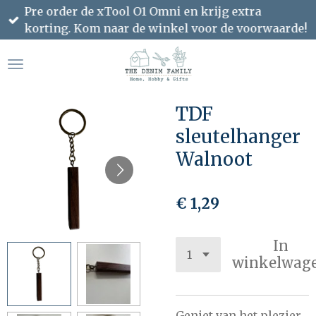
Pre order de xTool O1 Omni en krijg extra
Ga
korting. Kom naar de winkel voor de voorwaarde!
direct
naar
de
hoofdinhoud
TDF
sleutelhanger
Walnoot
€ 1,29
In
winkelwag
Geniet van het plezier