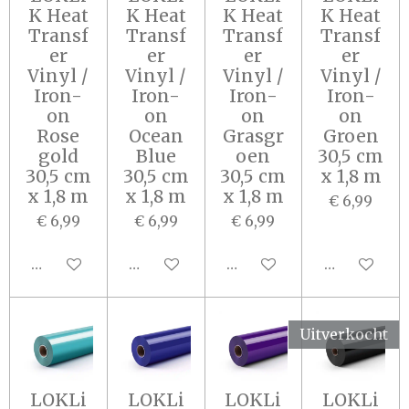
K Heat
K Heat
K Heat
K Heat
Transf
Transf
Transf
Transf
er
er
er
er
Vinyl /
Vinyl /
Vinyl /
Vinyl /
Iron-
Iron-
Iron-
Iron-
on
on
on
on
Rose
Ocean
Grasgr
Groen
gold
Blue
oen
30,5 cm
30,5 cm
30,5 cm
30,5 cm
x 1,8 m
x 1,8 m
x 1,8 m
x 1,8 m
€ 6,99
€ 6,99
€ 6,99
€ 6,99
In winkelwagen
In winkelwagen
In winkelwagen
In winkel
Uitverkocht
LOKLi
LOKLi
LOKLi
LOKLi