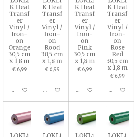
LOKLi
LOKLi
LOKLi
LOKLi
K Heat
K Heat
K Heat
K Heat
Transf
Transf
Transf
Transf
er
er
er
er
Vinyl /
Vinyl /
Vinyl /
Vinyl /
Iron-
Iron-
Iron-
Iron-
on
on
on
on
Orange
Rood
Pink
Rose
30,5 cm
30,5 cm
30,5 cm
Red
x 1,8 m
x 1,8 m
x 1,8 m
30,5 cm
x 1,8 m
€ 6,99
€ 6,99
€ 6,99
€ 6,99
In winkelwagen
In winkelwagen
In winkelwagen
In winkel
LOKLi
LOKLi
LOKLi
LOKLi