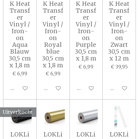
K Heat
K Heat
K Heat
K Heat
Transf
Transf
Transf
Transf
er
er
er
er
Vinyl /
Vinyl /
Vinyl /
Vinyl /
Iron-
Iron-
Iron-
Iron-
on
on
on
on
Aqua
Royal
Purple
Zwart
Blauw
blue
30,5 cm
30,5 cm
30,5 cm
30,5 cm
x 1,8 m
x 12 m
x 1,8 m
x 1,8 m
€ 6,99
€ 39,95
€ 6,99
€ 6,99
In winkelwagen
In winkelwagen
In winkelwagen
Houd mij o
Uitverkocht
LOKLi
LOKLi
LOKLi
LOKLi