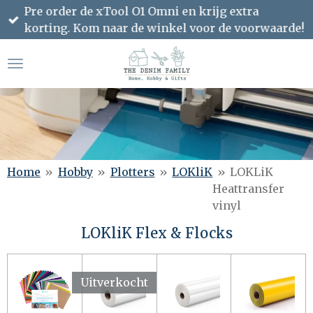
Pre order de xTool O1 Omni en krijg extra
Ga
korting. Kom naar de winkel voor de voorwaarde!
direct
naar
de
hoofdinhoud
Home
»
Hobby
»
Plotters
»
LOKliK
»
LOKLiK
Heattransfer
vinyl
LOKliK Flex & Flocks
Uitverkocht