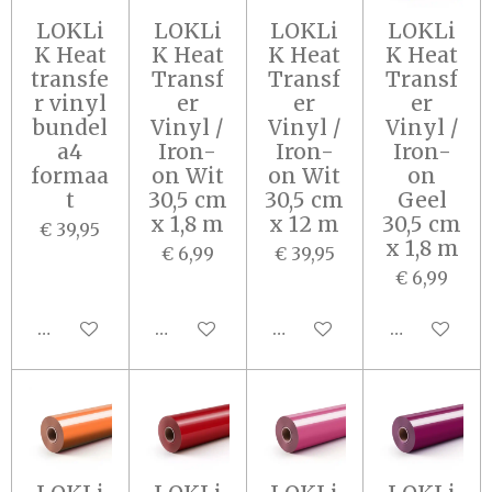
LOKLi
LOKLi
LOKLi
LOKLi
K Heat
K Heat
K Heat
K Heat
transfe
Transf
Transf
Transf
r vinyl
er
er
er
bundel
Vinyl /
Vinyl /
Vinyl /
a4
Iron-
Iron-
Iron-
formaa
on Wit
on Wit
on
t
30,5 cm
30,5 cm
Geel
x 1,8 m
x 12 m
30,5 cm
€ 39,95
x 1,8 m
€ 6,99
€ 39,95
€ 6,99
In winkelwagen
Houd mij op de hoogte
In winkelwagen
In winkel