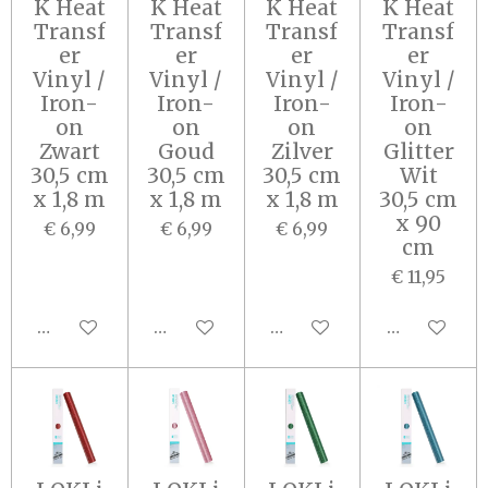
K Heat
K Heat
K Heat
K Heat
Transf
Transf
Transf
Transf
er
er
er
er
Vinyl /
Vinyl /
Vinyl /
Vinyl /
Iron-
Iron-
Iron-
Iron-
on
on
on
on
Zwart
Goud
Zilver
Glitter
30,5 cm
30,5 cm
30,5 cm
Wit
x 1,8 m
x 1,8 m
x 1,8 m
30,5 cm
x 90
€ 6,99
€ 6,99
€ 6,99
cm
€ 11,95
Houd mij op de hoogte
In winkelwagen
In winkelwagen
In winkel