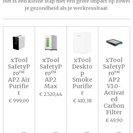
Het is een kleine stap met een grote impact op zowel
je gezondheid als je werkresultaat.
xTool
xTool
xTool
xTool
SafetyP
SafetyP
Deskto
SafetyP
ro™
ro™
p
ro™
AP2 Air
AP2
Smoke
AP2
Purifie
Max
Purifie
V1.0-
r
r
Activat
€ 2.520,44
ed
€ 999,00
€ 410,38
Carbon
Filter
€ 49,90