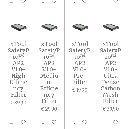
In winkelwagen
In winkelwagen
In winkelwagen
In winkel
xTool
xTool
xTool
xTool
SafetyP
SafetyP
SafetyP
SafetyP
ro™
ro™
ro™
ro™
AP2
AP2
AP2
AP2
V1.0-
V1.0-
V1.0-
V1.0-
High
Mediu
Pre-
Ultra
Efficie
m
Filter
Dense
ncy
Efficie
Carbon
€ 19,90
Filter
ncy
Mesh
Filter
Filter
€ 39,90
€ 29,90
€ 39,90
In winkelwagen
In winkelwagen
In winkelwagen
In winkel