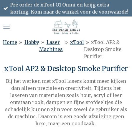
Pre order de xTool O1 Omni en krijg extra
Ga
korting. Kom naar de winkel voor de voorwaarde!
direct
naar
de
hoofdinhoud
Home
»
Hobby
»
Laser
»
xTool
»
xTool AP2 &
Machines
Desktop Smoke
Purifier
xTool AP2 & Desktop Smoke Purifier
Bij het werken met xTool lasers komt meer kijken
dan alleen precisie en creativiteit. Tijdens het
laseren van materialen zoals hout, acryl of leer
ontstaan rook, dampen en fijne stofdeeltjes die
schadelijk kunnen zijn voor zowel de gebruiker als
de machine. Daarom is een goede afzuiging geen
luxe, maar een noodzaak.