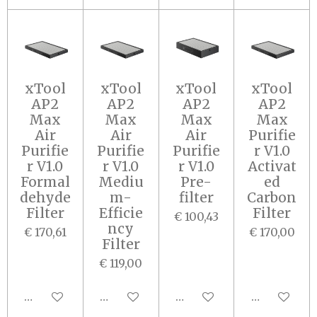
xTool
xTool
xTool
xTool
AP2
AP2
AP2
AP2
Max
Max
Max
Max
Air
Air
Air
Purifie
Purifie
Purifie
Purifie
r V1.0
r V1.0
r V1.0
r V1.0
Activat
Formal
Mediu
Pre-
ed
dehyde
m-
filter
Carbon
Filter
Efficie
Filter
€ 100,43
ncy
€ 170,61
€ 170,00
Filter
€ 119,00
In winkelwagen
In winkelwagen
In winkelwagen
In winkel