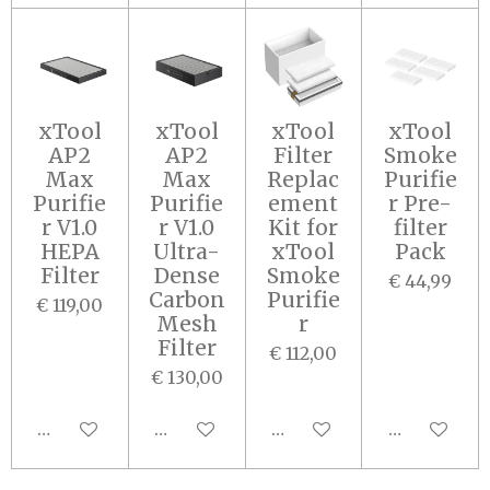
xTool
xTool
xTool
xTool
AP2
AP2
Filter
Smoke
Max
Max
Replac
Purifie
Purifie
Purifie
ement
r Pre-
r V1.0
r V1.0
Kit for
filter
HEPA
Ultra-
xTool
Pack
Filter
Dense
Smoke
€ 44,99
Carbon
Purifie
€ 119,00
Mesh
r
Filter
€ 112,00
€ 130,00
In winkelwagen
In winkelwagen
In winkelwagen
In winkel