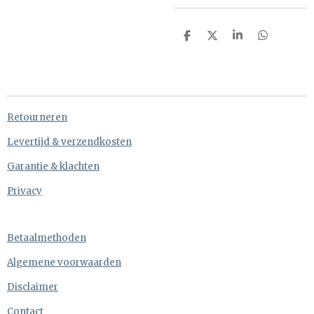
D
D
S
D
e
e
h
e
l
e
a
l
e
l
r
e
n
e
n
Retourneren
Levertijd & verzendkosten
Garantie & klachten
Privacy
Betaalmethoden
Algemene voorwaarden
Disclaimer
Contact