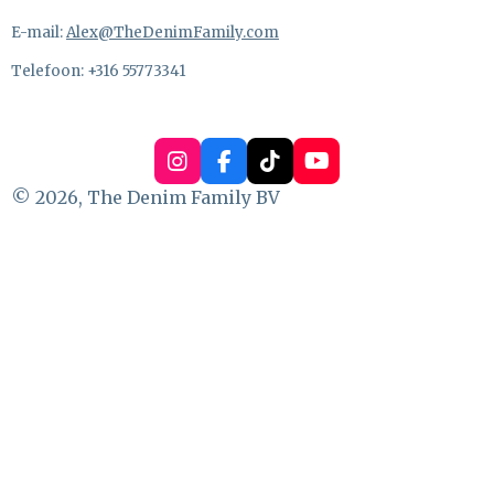
E-mail:
Alex@TheDenimFamily.com
Telefoon: +316 55773341
I
F
T
Y
n
a
i
o
© 2026, The Denim Family BV
s
c
k
u
t
e
T
T
a
b
o
u
g
o
k
b
r
o
e
a
k
m