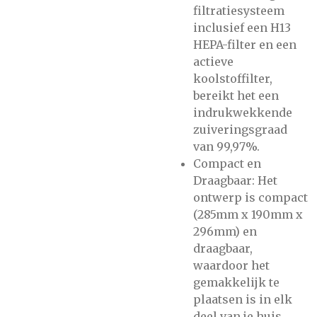
filtratiesysteem
inclusief een H13
HEPA-filter en een
actieve
koolstoffilter,
bereikt het een
indrukwekkende
zuiveringsgraad
van 99,97%​.
Compact en
Draagbaar: Het
ontwerp is compact
(285mm x 190mm x
296mm) en
draagbaar,
waardoor het
gemakkelijk te
plaatsen is in elk
deel van je huis,