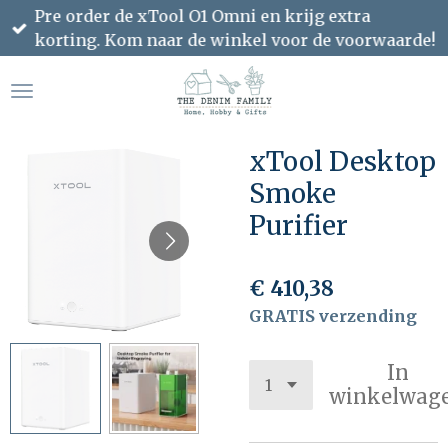
Pre order de xTool O1 Omni en krijg extra
Ga
korting. Kom naar de winkel voor de voorwaarde!
direct
naar
de
hoofdinhoud
xTool Desktop
Smoke
Purifier
€ 410,38
GRATIS verzending
In
winkelwag