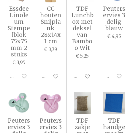
Essdee
CC
TDF
Peuters
Linole
houten
Lunchb
ervies 3
um
Snijpla
ox met
delig
Stempe
nk
deksel
blauw
lblok
28x14x
van
€ 4,95
75x75
1 cm
Bambo
mm 2
o Wit
€ 3,79
stuks
€ 5,25
€ 3,95
In winkelwagen
In winkelwagen
In winkelwagen
In winkel
Peuters
Peuters
TDF
TDF
ervies 3
ervies 3
zakje
handge