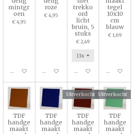
delig
delig
met
maakt
mintgr
roze
trekko
tegel
oen
ord
10x10
€ 4,95
licht
cm
€ 4,95
bruin, 5
blauw
stuks
€ 1,69
€ 2,49
In winkelwagen
In winkelwagen
In winkelwagen
In winkel
Uitverkocht
Uitverkocht
TDF
TDF
TDF
TDF
handge
handge
handge
handge
maakt
maakt
maakt
maakt