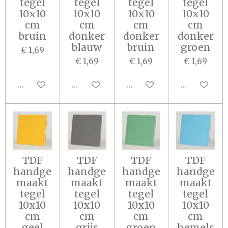
tegel
tegel
tegel
tegel
10x10
10x10
10x10
10x10
cm
cm
cm
cm
bruin
donker
donker
donker
blauw
bruin
groen
€ 1,69
€ 1,69
€ 1,69
€ 1,69
In winkelwagen
In winkelwagen
Houd mij op de hoogte
Houd mij o
TDF
TDF
TDF
TDF
handge
handge
handge
handge
maakt
maakt
maakt
maakt
tegel
tegel
tegel
tegel
10x10
10x10
10x10
10x10
cm
cm
cm
cm
geel
grijs
groen
hemels