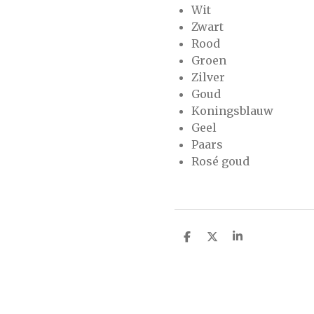
Wit
Zwart
Rood
Groen
Zilver
Goud
Koningsblauw
Geel
Paars
Rosé goud
D
D
S
e
e
h
l
e
a
e
l
r
n
e