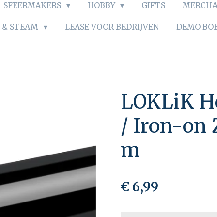
SFEERMAKERS
HOBBY
GIFTS
MERCHA
S & STEAM
LEASE VOOR BEDRIJVEN
DEMO BO
LOKLiK He
/ Iron-on 
m
€ 6,99