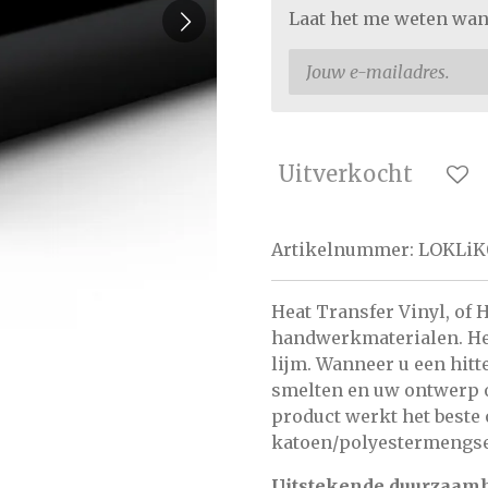
Laat het me weten wan
Uitverkocht
Artikelnummer:
LOKLiK
Heat Transfer Vinyl, of
handwerkmaterialen. Het
lijm. Wanneer u een hitt
smelten en uw ontwerp o
product werkt het beste 
katoen/polyestermengse
Uitstekende duurzaamh