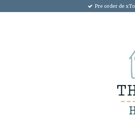
Pre order de xTo
Ga
direct
naar
de
hoofdinhoud