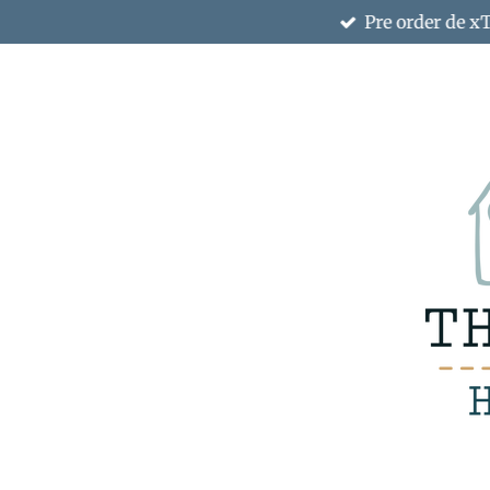
Pre order de x
Ga
direct
naar
de
hoofdinhoud