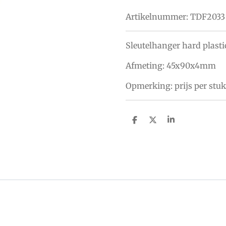
Artikelnummer:
TDF2033
Sleutelhanger hard plasti
Afmeting:
45x90x4mm
Opmerking: prijs per stuk
D
D
S
e
e
h
l
e
a
e
l
r
n
e