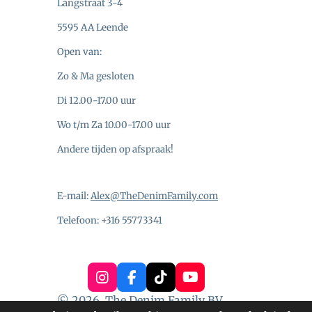
Langstraat 3-4
5595 AA Leende
Open van:
Zo & Ma gesloten
Di 12.00-17.00 uur
Wo t/m Za 10.00-17.00 uur
Andere tijden op afspraak!
E-mail:
Alex@TheDenimFamily.com
Telefoon: +316 55773341
I
F
T
Y
n
a
i
o
© 2026, The Denim Family BV
s
c
k
u