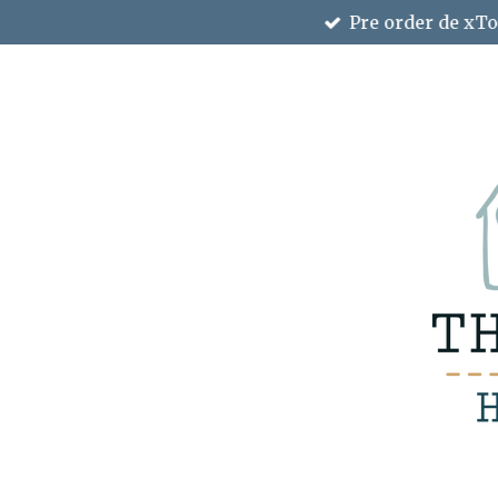
Pre order de xTo
Ga
direct
naar
de
hoofdinhoud