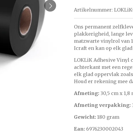
Artikelnummer:
LOKLiK
Ons permanent zelfkleve
plakkerigheid, lange le
matzwarte vinylrol van 1
Icraft en kan op elk gl
LOKLiK Adhesive Vinyl c
achterkant met een regen
elk glad oppervlak zoals
Houd er rekening mee dat
Afmeting:
30,5 cm x 1,8
Afmeting verpakking:
Gewicht:
180 gram
Ean:
6976230002043