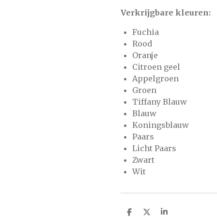
Verkrijgbare kleuren:
Fuchia
Rood
Oranje
Citroen geel
Appelgroen
Groen
Tiffany Blauw
Blauw
Koningsblauw
Paars
Licht Paars
Zwart
Wit
D
D
S