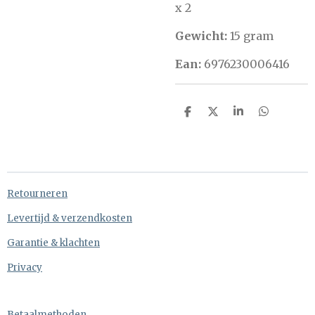
x 2
Gewicht:
15 gram
Ean:
6976230006416
D
D
S
D
e
e
h
e
l
e
a
l
e
l
r
e
n
e
n
Retourneren
Levertijd & verzendkosten
Garantie & klachten
Privacy
Betaalmethoden