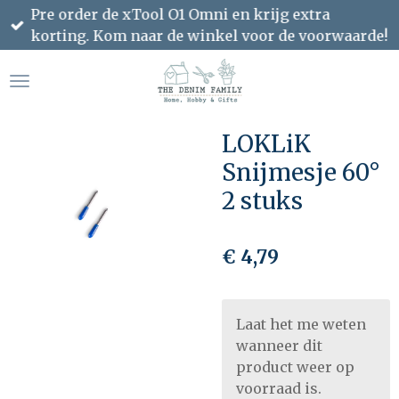
Pre order de xTool O1 Omni en krijg extra
Ga
korting. Kom naar de winkel voor de voorwaarde!
direct
naar
de
hoofdinhoud
LOKLiK
Snijmesje 60°
2 stuks
€ 4,79
Laat het me weten
wanneer dit
product weer op
voorraad is.