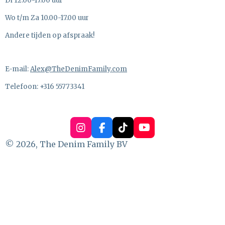
Di 12.00-17.00 uur
Wo t/m Za 10.00-17.00 uur
Andere tijden op afspraak!
E-mail:
Alex@TheDenimFamily.com
Telefoon: +316 55773341
I
F
T
Y
n
a
i
o
© 2026, The Denim Family BV
s
c
k
u
t
e
T
T
a
b
o
u
g
o
k
b
r
o
e
a
k
m