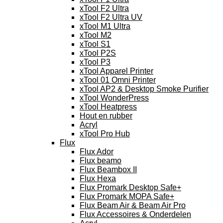
xTool F2 Ultra
xTool F2 Ultra UV
xTool M1 Ultra
xTool M2
xTool S1
xTool P2S
xTool P3
xTool Apparel Printer
xTool 01 Omni Printer
xTool AP2 & Desktop Smoke Purifier
xTool WonderPress
xTool Heatpress
Hout en rubber
Acryl
xTool Pro Hub
Flux
Flux Ador
Flux beamo
Flux Beambox II
Flux Hexa
Flux Promark Desktop Safe+
Flux Promark MOPA Safe+
Flux Beam Air & Beam Air Pro
Flux Accessoires & Onderdelen