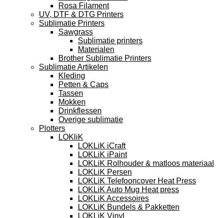
Rosa Filament
UV, DTF & DTG Printers
Sublimatie Printers
Sawgrass
Sublimatie printers
Materialen
Brother Sublimatie Printers
Sublimatie Artikelen
Kleding
Petten & Caps
Tassen
Mokken
Drinkflessen
Overige sublimatie
Plotters
LOKliK
LOKLiK iCraft
LOKLiK iPaint
LOKLiK Rolhouder & matloos materiaal
LOKLiK Persen
LOKLiK Telefooncover Heat Press
LOKLiK Auto Mug Heat press
LOKLiK Accessoires
LOKLiK Bundels & Pakketten
LOKLiK Vinyl