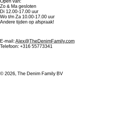
Open van:
Zo & Ma gesloten
Di 12.00-17.00 uur
Wo t/m Za 10.00-17.00 uur
Andere tijden op afspraak!
E-mail:
Alex@TheDenimFamily.com
Telefoon: +316 55773341
I
F
T
Y
n
a
i
o
© 2026, The Denim Family BV
s
c
k
u
t
e
T
T
a
b
o
u
g
o
k
b
r
o
e
a
k
m