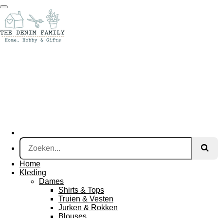
Ga
direct
naar
de
hoofdinhoud
Home
Kleding
Dames
Shirts & Tops
Truien & Vesten
Jurken & Rokken
Blouses