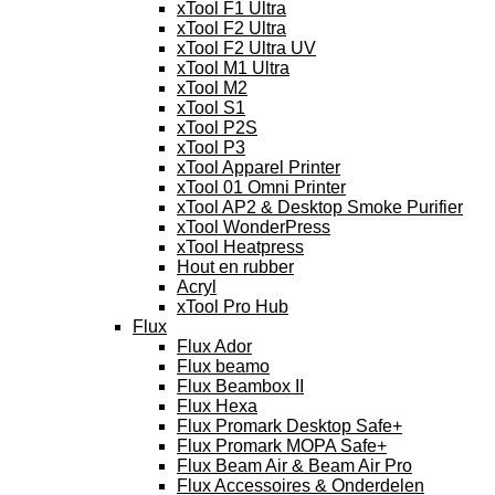
xTool F1 Ultra
xTool F2 Ultra
xTool F2 Ultra UV
xTool M1 Ultra
xTool M2
xTool S1
xTool P2S
xTool P3
xTool Apparel Printer
xTool 01 Omni Printer
xTool AP2 & Desktop Smoke Purifier
xTool WonderPress
xTool Heatpress
Hout en rubber
Acryl
xTool Pro Hub
Flux
Flux Ador
Flux beamo
Flux Beambox II
Flux Hexa
Flux Promark Desktop Safe+
Flux Promark MOPA Safe+
Flux Beam Air & Beam Air Pro
Flux Accessoires & Onderdelen