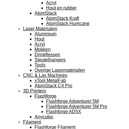
Acryl
Hout en rubber
AtomStack
AtomStack Kraft
AtomStack Hurricane
Laser Materialen
Aluminium
Hout
Acryl
Mokken
Drinkflessen
Sleutelhangers
Tools
Overige Lasermaterialen
CNC & Las Machines
xTool MetalFab
AtomStack C4 Pro
3D Printers
Flashforge
Flashforge Adventurer 5M
Flashforge Adventurer 5M Pro
Flashforge AD5X
Anycubic
Filament
Flashforge Filament