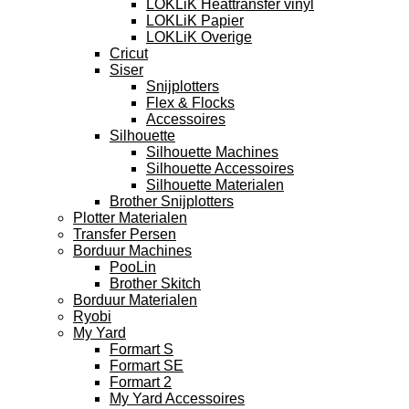
LOKLiK Heattransfer vinyl
LOKLiK Papier
LOKLiK Overige
Cricut
Siser
Snijplotters
Flex & Flocks
Accessoires
Silhouette
Silhouette Machines
Silhouette Accessoires
Silhouette Materialen
Brother Snijplotters
Plotter Materialen
Transfer Persen
Borduur Machines
PooLin
Brother Skitch
Borduur Materialen
Ryobi
My Yard
Formart S
Formart SE
Formart 2
My Yard Accessoires