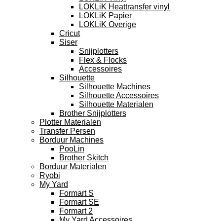
LOKLiK Heattransfer vinyl
LOKLiK Papier
LOKLiK Overige
Cricut
Siser
Snijplotters
Flex & Flocks
Accessoires
Silhouette
Silhouette Machines
Silhouette Accessoires
Silhouette Materialen
Brother Snijplotters
Plotter Materialen
Transfer Persen
Borduur Machines
PooLin
Brother Skitch
Borduur Materialen
Ryobi
My Yard
Formart S
Formart SE
Formart 2
My Yard Accessoires