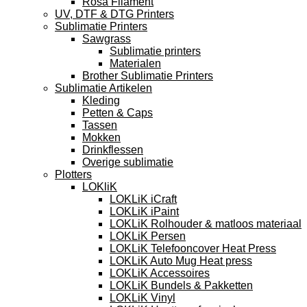
Rosa Filament
UV, DTF & DTG Printers
Sublimatie Printers
Sawgrass
Sublimatie printers
Materialen
Brother Sublimatie Printers
Sublimatie Artikelen
Kleding
Petten & Caps
Tassen
Mokken
Drinkflessen
Overige sublimatie
Plotters
LOKliK
LOKLiK iCraft
LOKLiK iPaint
LOKLiK Rolhouder & matloos materiaal
LOKLiK Persen
LOKLiK Telefooncover Heat Press
LOKLiK Auto Mug Heat press
LOKLiK Accessoires
LOKLiK Bundels & Pakketten
LOKLiK Vinyl