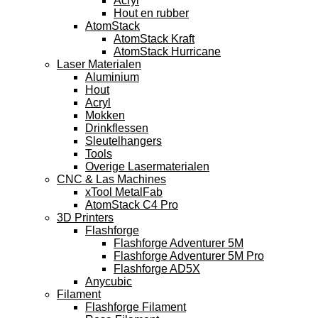
Acryl
Hout en rubber
AtomStack
AtomStack Kraft
AtomStack Hurricane
Laser Materialen
Aluminium
Hout
Acryl
Mokken
Drinkflessen
Sleutelhangers
Tools
Overige Lasermaterialen
CNC & Las Machines
xTool MetalFab
AtomStack C4 Pro
3D Printers
Flashforge
Flashforge Adventurer 5M
Flashforge Adventurer 5M Pro
Flashforge AD5X
Anycubic
Filament
Flashforge Filament