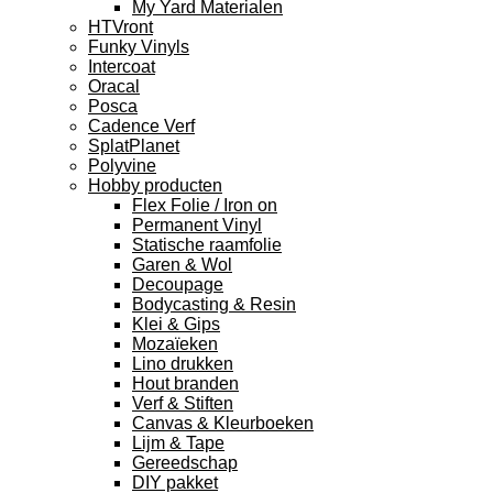
My Yard Materialen
HTVront
Funky Vinyls
Intercoat
Oracal
Posca
Cadence Verf
SplatPlanet
Polyvine
Hobby producten
Flex Folie / Iron on
Permanent Vinyl
Statische raamfolie
Garen & Wol
Decoupage
Bodycasting & Resin
Klei & Gips
Mozaïeken
Lino drukken
Hout branden
Verf & Stiften
Canvas & Kleurboeken
Lijm & Tape
Gereedschap
DIY pakket