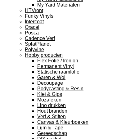
My Yard Materialen
HTVront
Funky Vinyls
Intercoat
Oracal
Posca
Cadence Verf
SplatPlanet
Polyvine
Hobby producten
Flex Folie / Iron on
Permanent Vinyl
Statische raamfolie
Garen & Wol
Decoupage
Bodycasting & Resin
Klei & Gips
Mozaïeken
Lino drukken
Hout branden
Verf & Stiften
Canvas & Kleurboeken
Lijm & Tape
Gereedschap
DIY pakket