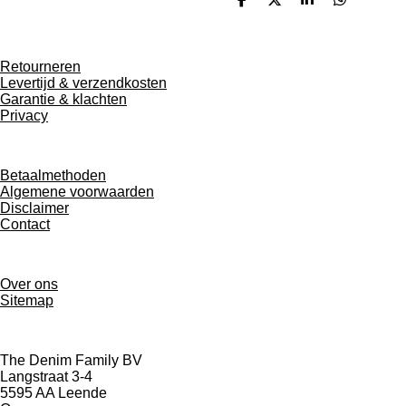
D
D
S
D
e
e
h
e
l
e
a
l
e
l
r
e
n
e
n
Retourneren
Levertijd & verzendkosten
Garantie & klachten
Privacy
Betaalmethoden
Algemene voorwaarden
Disclaimer
Contact
Over ons
Sitemap
The Denim Family BV
Langstraat 3-4
5595 AA Leende