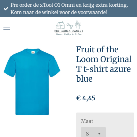
Pre order de xTool O1 Omni en krijg extra korting.
Ga
Kom naar de winkel voor de voorwaarde!
direct
naar
de
hoofdinhoud
Fruit of the
Loom Original
T t-shirt azure
blue
€ 4,45
Maat