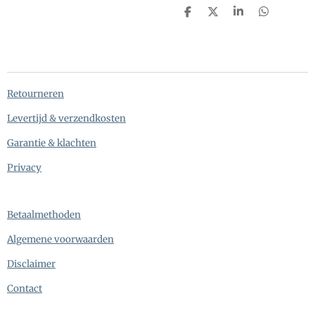
D
D
S
D
e
e
h
e
l
e
a
l
e
l
r
e
n
e
n
Retourneren
Levertijd & verzendkosten
Garantie & klachten
Privacy
Betaalmethoden
Algemene voorwaarden
Disclaimer
Contact