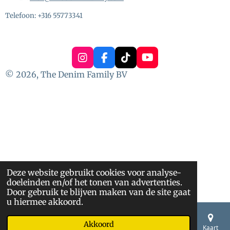
Telefoon: +316 55773341
I
F
T
Y
n
a
i
o
© 2026, The Denim Family BV
s
c
k
u
t
e
T
T
a
b
o
u
g
o
k
b
r
o
e
a
k
m
Deze website gebruikt cookies voor analyse-
doeleinden en/of het tonen van advertenties.
Door gebruik te blijven maken van de site gaat
u hiermee akkoord.
Akkoord
E-mailadres
Telefoonnummer
Kaart