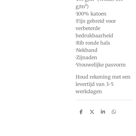
g/m²)
·100% katoen
·Fijn gebreid voor
verbeterde
bedrukbaarheid
·Rib ronde hals
·Nekband
·Zijnaden
·Vrouwelijke pasvorm
Houd rekening met een
levertijd van 3-5
werkdagen
D
D
S
D
e
e
h
e
l
e
a
l
e
l
r
e
n
e
n