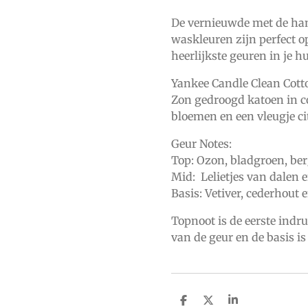
De vernieuwde met de hand
waskleuren zijn perfect o
heerlijkste geuren in je hu
Yankee Candle Clean Cotton
Zon gedroogd katoen in c
bloemen en een vleugje ci
Geur Notes:
Top: Ozon, bladgroen, be
Mid: Lelietjes van dalen e
Basis: Vetiver, cederhout
Topnoot is de eerste indr
van de geur en de basis is
D
D
S