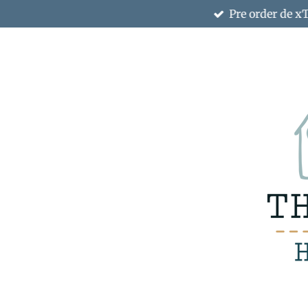
Pre order de x
Ga
direct
naar
de
hoofdinhoud