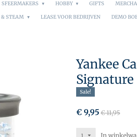
SFEERMAKERS
HOBBY
GIFTS
MERCHA
S & STEAM
LEASE VOOR BEDRIJVEN
DEMO BO
Yankee Ca
Signature
Sale!
€ 9,95
€ 11,95
In winkelw