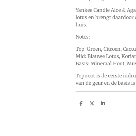
Yankee Candle Aloe & Agav
lotus en brengt daardoor 
huis.
Notes:
Top: Groen, Citroen, Cact
Mid: Blauwe Lotus, Koria
Basis: Mineraal Hout, Mu
Topnoot is de eerste indr
van de geur en de basis is
D
D
S
e
e
h
l
e
a
e
l
r
n
e