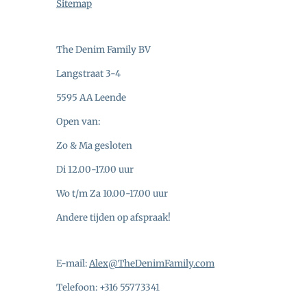
Sitemap
The Denim Family BV
Langstraat 3-4
5595 AA Leende
Open van:
Zo & Ma gesloten
Di 12.00-17.00 uur
Wo t/m Za 10.00-17.00 uur
Andere tijden op afspraak!
E-mail:
Alex@TheDenimFamily.com
Telefoon: +316 55773341