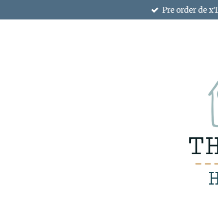
Pre order de x
Ga
direct
naar
de
hoofdinhoud