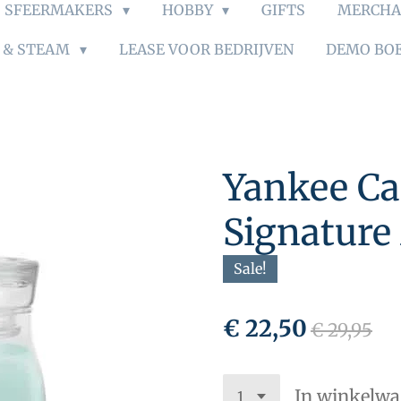
SFEERMAKERS
HOBBY
GIFTS
MERCHA
S & STEAM
LEASE VOOR BEDRIJVEN
DEMO BO
Yankee Ca
Signature
Sale!
€ 22,50
€ 29,95
In winkelw