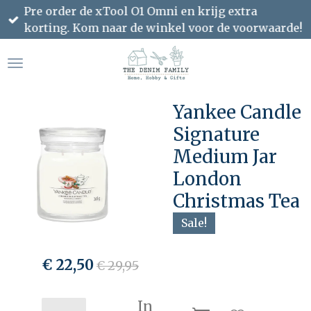
Pre order de xTool O1 Omni en krijg extra
Ga
korting. Kom naar de winkel voor de voorwaarde!
direct
naar
de
hoofdinhoud
Yankee Candle
Signature
Medium Jar
London
Christmas Tea
Sale!
€ 22,50
€ 29,95
In