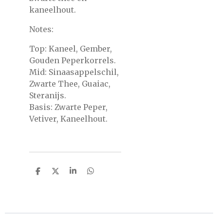
kaneelhout.
Notes:
Top: Kaneel, Gember,
Gouden Peperkorrels.
Mid: Sinaasappelschil,
Zwarte Thee, Guaiac,
Steranijs.
Basis: Zwarte Peper,
Vetiver, Kaneelhout.
D
D
S
D
e
e
h
e
l
e
a
l
e
l
r
e
n
e
n