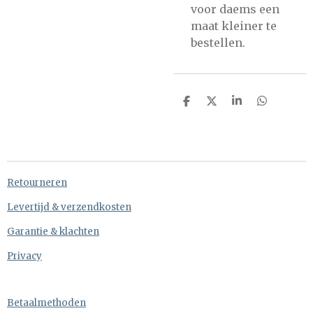
voor daems een
maat kleiner te
bestellen.
D
D
S
D
e
e
h
e
l
e
a
l
e
l
r
e
n
e
n
Retourneren
Levertijd & verzendkosten
Garantie & klachten
Privacy
Betaalmethoden