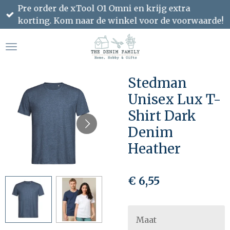
Pre order de xTool O1 Omni en krijg extra
Ga
korting. Kom naar de winkel voor de voorwaarde!
direct
naar
de
hoofdinhoud
Stedman
Unisex Lux T-
Shirt Dark
Denim
Heather
€ 6,55
Maat