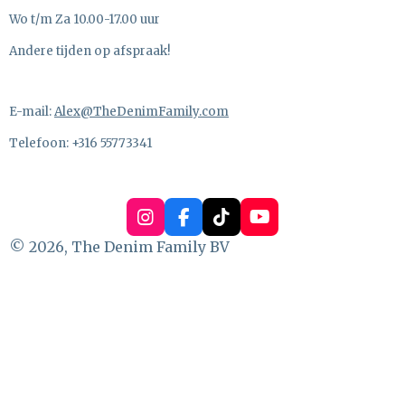
Wo t/m Za 10.00-17.00 uur
Andere tijden op afspraak!
E-mail:
Alex@TheDenimFamily.com
Telefoon: +316 55773341
I
F
T
Y
n
a
i
o
© 2026, The Denim Family BV
s
c
k
u
t
e
T
T
a
b
o
u
g
o
k
b
r
o
e
a
k
m