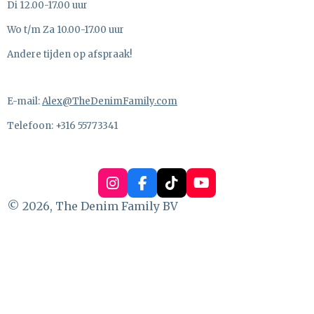
Di 12.00-17.00 uur
Wo t/m Za 10.00-17.00 uur
Andere tijden op afspraak!
E-mail:
Alex@TheDenimFamily.com
Telefoon: +316 55773341
I
F
T
Y
n
a
i
o
© 2026, The Denim Family BV
s
c
k
u
t
e
T
T
a
b
o
u
g
o
k
b
r
o
e
a
k
m