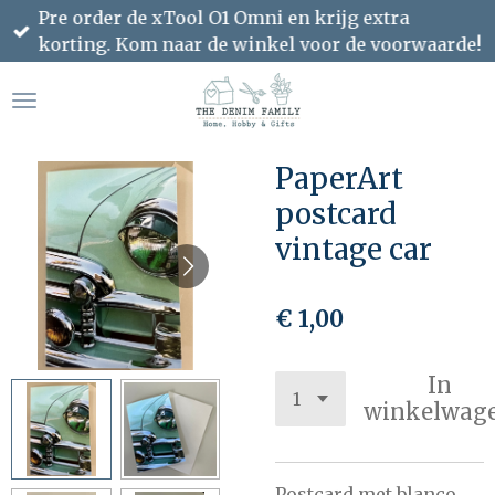
Pre order de xTool O1 Omni en krijg extra
Ga
korting. Kom naar de winkel voor de voorwaarde!
direct
naar
de
hoofdinhoud
PaperArt
postcard
vintage car
€ 1,00
In
winkelwag
Postcard met blanco