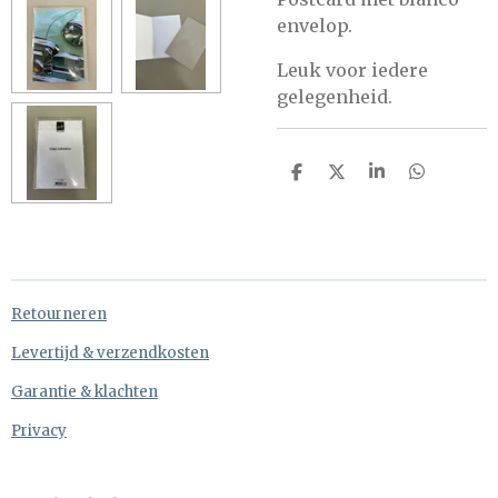
envelop.
Leuk voor iedere
gelegenheid.
D
D
S
D
e
e
h
e
l
e
a
l
e
l
r
e
n
e
n
Retourneren
Levertijd & verzendkosten
Garantie & klachten
Privacy