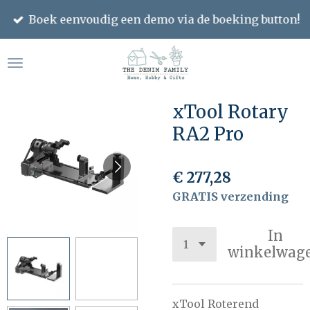
Ga
Boek eenvoudig een demo via de boeking button!
direct
naar
de
hoofdinhoud
xTool Rotary
RA2 Pro
€ 277,28
GRATIS verzending
In
winkelwag
xTool Roterend