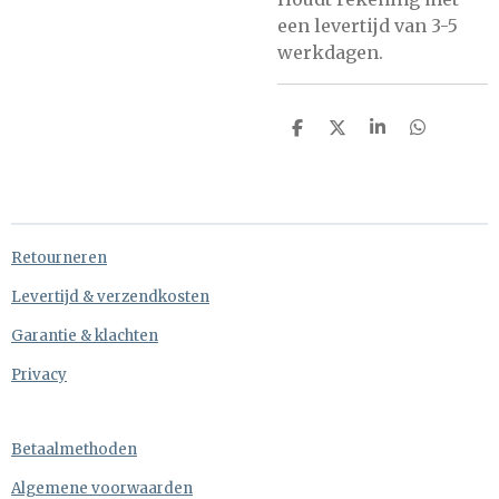
een levertijd van 3-5
werkdagen.
D
D
S
D
e
e
h
e
l
e
a
l
e
l
r
e
n
e
n
Retourneren
Levertijd & verzendkosten
Garantie & klachten
Privacy
Betaalmethoden
Algemene voorwaarden