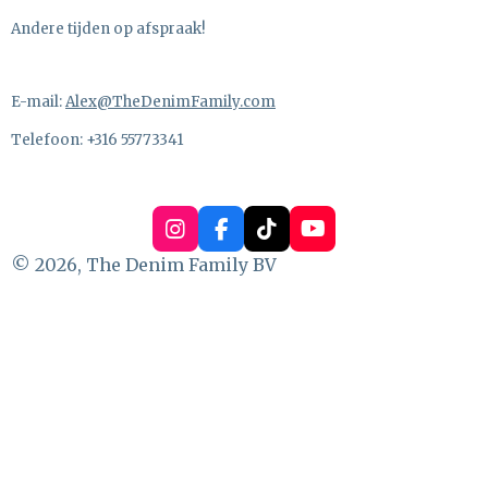
Andere tijden op afspraak!
E-mail:
Alex@TheDenimFamily.com
Telefoon: +316 55773341
I
F
T
Y
n
a
i
o
© 2026, The Denim Family BV
s
c
k
u
t
e
T
T
a
b
o
u
g
o
k
b
r
o
e
a
k
m