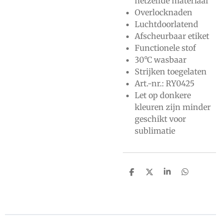
hetzelfde materiaal
Overlocknaden
Luchtdoorlatend
Afscheurbaar etiket
Functionele stof
30°C wasbaar
Strijken toegelaten
Art.-nr.: RY0425
Let op donkere
kleuren zijn minder
geschikt voor
sublimatie
D
D
S
D
e
e
h
e
l
e
a
l
e
l
r
e
n
e
n