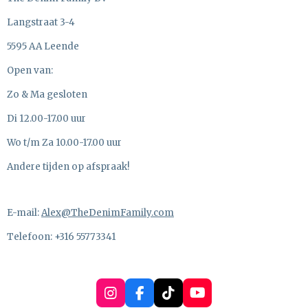
Langstraat 3-4
5595 AA Leende
Open van:
Zo & Ma gesloten
Di 12.00-17.00 uur
Wo t/m Za 10.00-17.00 uur
Andere tijden op afspraak!
E-mail:
Alex@TheDenimFamily.com
Telefoon: +316 55773341
I
F
T
Y