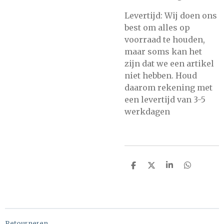
Levertijd: Wij doen ons
best om alles op
voorraad te houden,
maar soms kan het
zijn dat we een artikel
niet hebben. Houd
daarom rekening met
een levertijd van 3-5
werkdagen
D
D
S
D
e
e
h
e
l
e
a
l
e
l
r
e
n
e
n
Retourneren