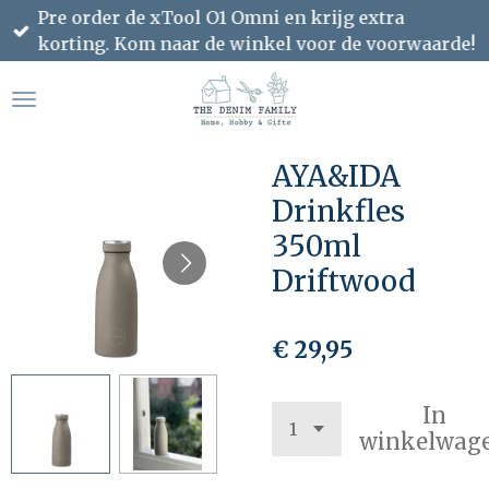
Pre order de xTool O1 Omni en krijg extra
Ga
korting. Kom naar de winkel voor de voorwaarde!
direct
naar
de
hoofdinhoud
AYA&IDA
Drinkfles
350ml
Driftwood
€ 29,95
In
winkelwag