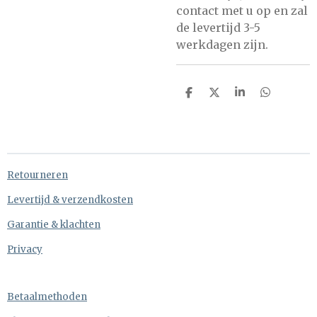
contact met u op en zal
de levertijd 3-5
werkdagen zijn.
D
D
S
D
e
e
h
e
l
e
a
l
e
l
r
e
n
e
n
Retourneren
Levertijd & verzendkosten
Garantie & klachten
Privacy
Betaalmethoden