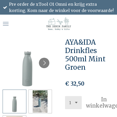
Pre order de xTool O1 Omni en krijg extra
Ga
korting. Kom naar de winkel voor de voorwaarde!
direct
naar
de
hoofdinhoud
AYA&IDA
Drinkfles
500ml Mint
Groen
€ 32,50
In
winkelwag