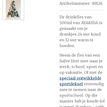
Artikelnummer:
A9126
De drinkfles van
500ml van AYA&IDA is
gemaakt om je
drankjes 24 uur koud
en 12 uur warm te
houden.
Neem de fles van een
halve liter mee naar je
werk, school, sport en
op vakantie. Of met de
speciaal ontwikkelde
sportdeksel
eenvoudig
mee te nemen naar de
sportschool. Op die
manier heb je koude (of
warme) dranken - zelfs