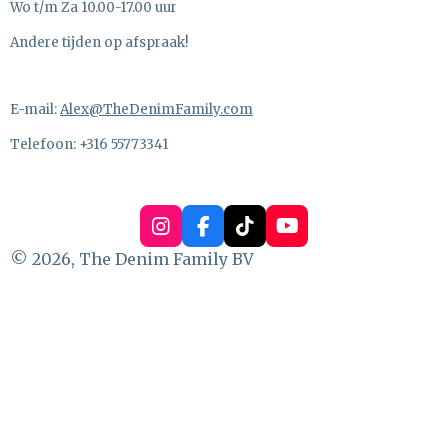
Wo t/m Za 10.00-17.00 uur
Andere tijden op afspraak!
E-mail:
Alex@TheDenimFamily.com
Telefoon: +316 55773341
I
F
T
Y
n
a
i
o
© 2026, The Denim Family BV
s
c
k
u
t
e
T
T
a
b
o
u
g
o
k
b
r
o
e
a
k
m