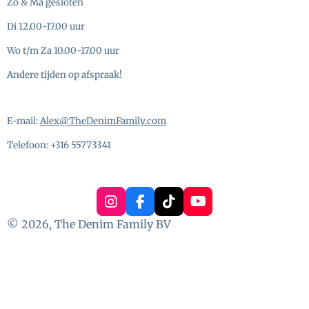
Zo & Ma gesloten
Di 12.00-17.00 uur
Wo t/m Za 10.00-17.00 uur
Andere tijden op afspraak!
E-mail:
Alex@TheDenimFamily.com
Telefoon: +316 55773341
I
F
T
Y
n
a
i
o
© 2026, The Denim Family BV
s
c
k
u
t
e
T
T
a
b
o
u
g
o
k
b
r
o
e
a
k