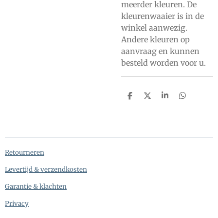
meerder kleuren. De
kleurenwaaier is in de
winkel aanwezig.
Andere kleuren op
aanvraag en kunnen
besteld worden voor u.
D
D
S
D
e
e
h
e
l
e
a
l
e
l
r
e
n
e
n
Retourneren
Levertijd & verzendkosten
Garantie & klachten
Privacy