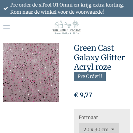
Pre order de xTool O1 Omni en krijg extra korting.
Ga
Kom naar de winkel voor de voorwaarde!
direct
naar
de
hoofdinhoud
Green Cast
Galaxy Glitter
Acryl roze
Pre Order!!
€ 9,77
Formaat