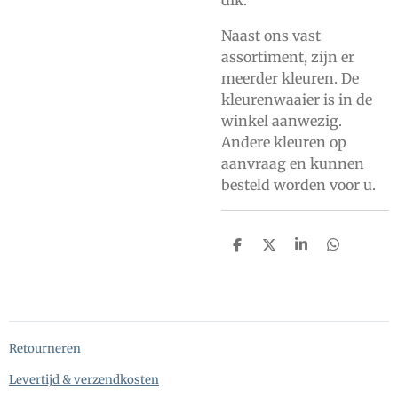
dik.
Naast ons vast
assortiment, zijn er
meerder kleuren. De
kleurenwaaier is in de
winkel aanwezig.
Andere kleuren op
aanvraag en kunnen
besteld worden voor u.
D
D
S
D
e
e
h
e
l
e
a
l
e
l
r
e
n
e
n
Retourneren
Levertijd & verzendkosten