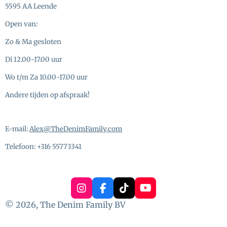
5595 AA Leende
Open van:
Zo & Ma gesloten
Di 12.00-17.00 uur
Wo t/m Za 10.00-17.00 uur
Andere tijden op afspraak!
E-mail:
Alex@TheDenimFamily.com
Telefoon: +316 55773341
I
F
T
Y
n
a
i
o
© 2026, The Denim Family BV
s
c
k
u
t
e
T
T