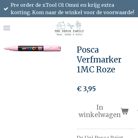
Pre order de xTool O1 Omni en krijg extra
Ga
korting. Kom naar de winkel voor de voorwaarde!
direct
naar
de
hoofdinhoud
Posca
Verfmarker
1MC Roze
€ 3,95
In
winkelwagen
De Uni Posca Paint