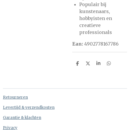
Populair bij
kunstenaars,
hobbyisten en
creatieve
professionals
Ean:
4902778167786
D
D
S
D
e
e
h
e
l
e
a
l
e
l
r
e
n
e
n
Retourneren
Levertijd & verzendkosten
Garantie & klachten
Privacy