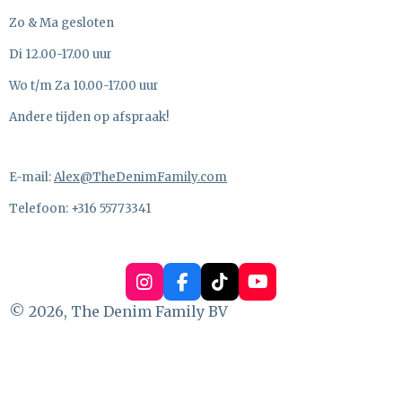
Zo & Ma gesloten
Di 12.00-17.00 uur
Wo t/m Za 10.00-17.00 uur
Andere tijden op afspraak!
E-mail:
Alex@TheDenimFamily.com
Telefoon: +316 55773341
I
F
T
Y
n
a
i
o
© 2026, The Denim Family BV
s
c
k
u
t
e
T
T
a
b
o
u
g
o
k
b
r
o
e