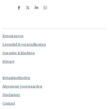
D
D
S
D
e
e
h
e
l
e
a
l
e
l
r
e
n
e
n
Retourneren
Levertijd & verzendkosten
Garantie & klachten
Privacy
Betaalmethoden
Algemene voorwaarden
Disclaimer
Contact