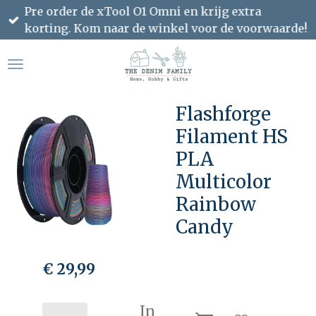
Pre order de xTool O1 Omni en krijg extra
Ga
korting. Kom naar de winkel voor de voorwaarde!
direct
naar
de
hoofdinhoud
Flashforge
Filament HS
PLA
Multicolor
Rainbow
Candy
€ 29,99
In