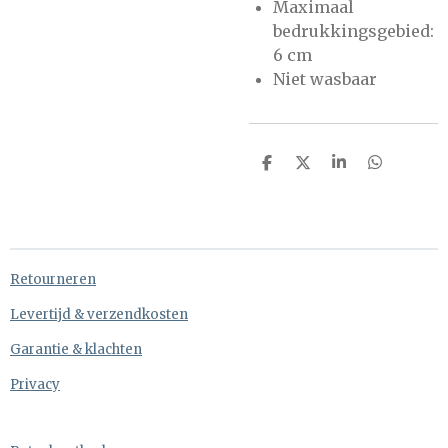
Maximaal
bedrukkingsgebied:
6 cm
Niet wasbaar
D
D
S
D
e
e
h
e
l
e
a
l
e
l
r
e
n
e
n
Retourneren
Levertijd & verzendkosten
Garantie & klachten
Privacy