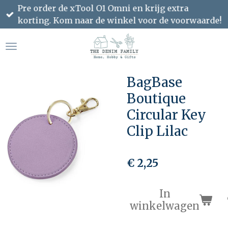
Pre order de xTool O1 Omni en krijg extra
Ga
korting. Kom naar de winkel voor de voorwaarde!
direct
naar
de
hoofdinhoud
BagBase
Boutique
Circular Key
Clip Lilac
€ 2,25
In
winkelwagen