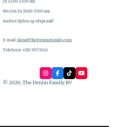
Di 12.00-17.00 uur
Wo t/m Za 10.00-17.00 uur
Andere tijden op afspraak!
E-mail:
Alex@TheDenimFamily.com
Telefoon: +316 55773341
I
F
T
Y
n
a
i
o
© 2026, The Denim Family BV
s
c
k
u
t
e
T
T
a
b
o
u
g
o
k
b
r
o
e
a
k
m