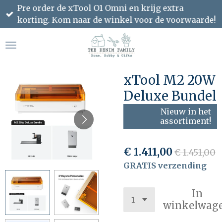
Pre order de xTool O1 Omni en krijg extra
Ga
korting. Kom naar de winkel voor de voorwaarde!
direct
naar
de
hoofdinhoud
xTool M2 20W
Deluxe Bundel
Nieuw in het
assortiment!
€ 1.411,00
€ 1.451,00
GRATIS verzending
In
winkelwag