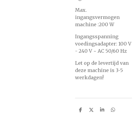
Max.
ingangsvermogen
machine :200 W
Ingangsspanning
voedingsadapter: 100 V
- 240 V ~ AC 50/60 Hz
Let op de levertijd van
deze machine is 3-5
werkdagen!
D
D
S
D
e
e
h
e
l
e
a
l
e
l
r
e
n
e
n