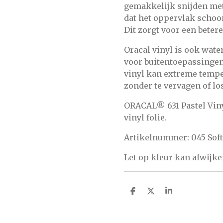
gemakkelijk snijden met 
dat het oppervlak schoon
Dit zorgt voor een beter
Oracal vinyl is ook wate
voor buitentoepassingen
vinyl kan extreme temp
zonder te vervagen of los
ORACAL® 631 Pastel Viny
vinyl folie.
Artikelnummer:
045 Sof
Let op kleur kan afwijke
D
D
S
e
e
h
l
e
a
e
l
r