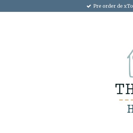
Pre order de xTo
Ga
direct
naar
de
hoofdinhoud