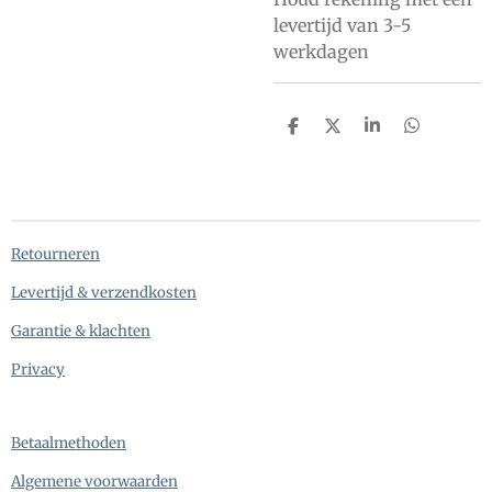
levertijd van 3-5
werkdagen
D
D
S
D
e
e
h
e
l
e
a
l
e
l
r
e
n
e
n
Retourneren
Levertijd & verzendkosten
Garantie & klachten
Privacy
Betaalmethoden
Algemene voorwaarden