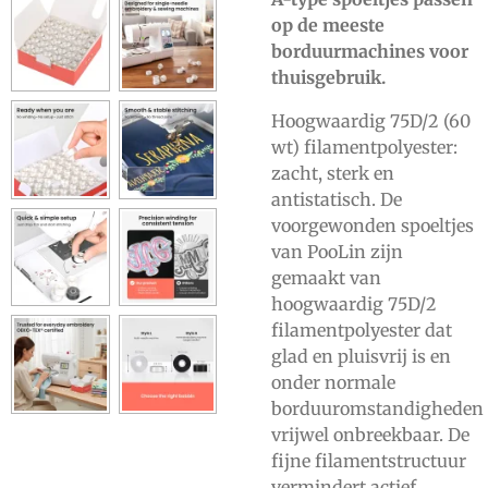
op de meeste
borduurmachines voor
thuisgebruik.
Hoogwaardig 75D/2 (60
wt) filamentpolyester:
zacht, sterk en
antistatisch. De
voorgewonden spoeltjes
van PooLin zijn
gemaakt van
hoogwaardig 75D/2
filamentpolyester dat
glad en pluisvrij is en
onder normale
borduuromstandigheden
vrijwel onbreekbaar. De
fijne filamentstructuur
vermindert actief