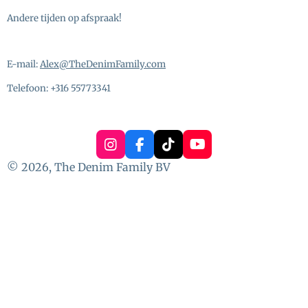
Andere tijden op afspraak!
E-mail:
Alex@TheDenimFamily.com
Telefoon: +316 55773341
I
F
T
Y
n
a
i
o
© 2026, The Denim Family BV
s
c
k
u
t
e
T
T
a
b
o
u
g
o
k
b
r
o
e
a
k
m