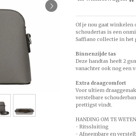
Of je nou gaat winkelen o
schoudertas is een onmis
Saffiano collectie in het 
Binnenzijde tas
Deze handtas heeft 2 gs
vanachter ook nog een va
Extra draagcomfort
Voor ultiem draaggemak 
verstelbare schouderband 
prettigst vindt.
HANDING OM TE WETE
- Ritssluiting
- Afneembare en verste