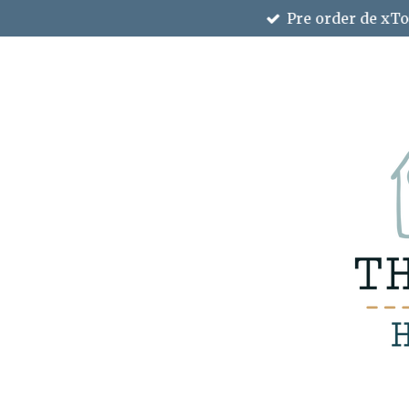
Pre order de xTo
Ga
direct
naar
de
hoofdinhoud