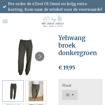
Pre order de xTool O1 Omni en krijg extra
Ga
korting. Kom naar de winkel voor de voorwaarde!
direct
naar
de
hoofdinhoud
Yehwang
broek
donkergroen
€ 19,95
Maat