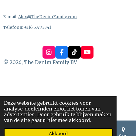
E-mail:
Alex@TheDenimFamily.com
Telefoon: +316 55773341
I
F
T
Y
n
a
i
o
© 2026, The Denim Family BV
s
c
k
u
t
e
T
T
a
b
o
u
g
o
k
b
r
o
e
a
k
m
Deze website gebruikt cookies voor
analyse-doeleinden en/of het tonen van
advertenties. Door gebruik te blijven maken
van de site gaat u hiermee akkoord.
Akkoord
E-mailadres
Telefoonnummer
Kaart