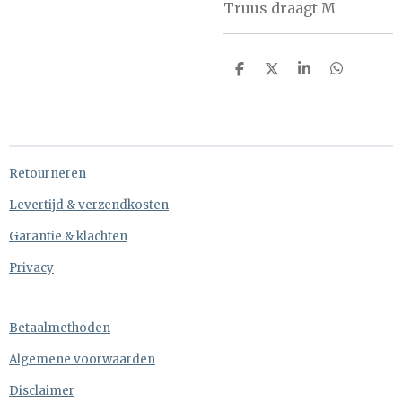
Truus draagt M
D
D
S
D
e
e
h
e
l
e
a
l
e
l
r
e
n
e
n
Retourneren
Levertijd & verzendkosten
Garantie & klachten
Privacy
Betaalmethoden
Algemene voorwaarden
Disclaimer