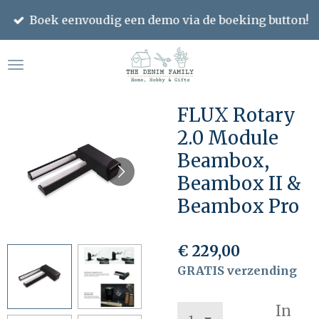
Ga
Boek eenvoudig een demo via de boeking button!
direct
naar
de
hoofdinhoud
FLUX Rotary
2.0 Module
Beambox,
Beambox II &
Beambox Pro
€ 229,00
GRATIS verzending
In