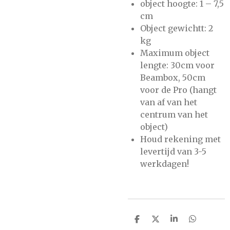
object hoogte: 1 – 7,5
cm
Object gewichtt: 2
kg
Maximum object
lengte: 30cm voor
Beambox, 50cm
voor de Pro (hangt
van af van het
centrum van het
object)
Houd rekening met
levertijd van 3-5
werkdagen!
D
D
S
D