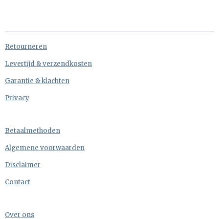
e
e
h
e
l
e
a
l
e
l
r
e
n
e
n
Retourneren
Levertijd & verzendkosten
Garantie & klachten
Privacy
Betaalmethoden
Algemene voorwaarden
Disclaimer
Contact
Over ons