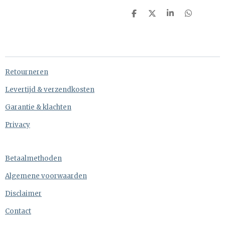
D
D
S
D
e
e
h
e
l
e
a
l
e
l
r
e
n
e
n
Retourneren
Levertijd & verzendkosten
Garantie & klachten
Privacy
Betaalmethoden
Algemene voorwaarden
Disclaimer
Contact