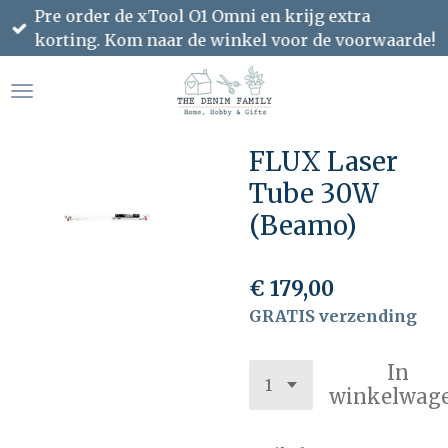
Pre order de xTool O1 Omni en krijg extra
Ga
korting. Kom naar de winkel voor de voorwaarde!
direct
naar
de
hoofdinhoud
FLUX Laser
Tube 30W
(Beamo)
€ 179,00
GRATIS verzending
In
winkelwag