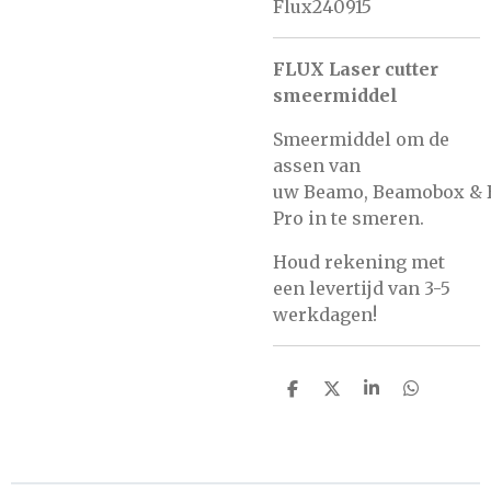
Flux240915
FLUX Laser cutter
smeermiddel
Smeermiddel om de
assen van
uw
Beamo
,
Beamobox
&
Pro
in te smeren.
Houd rekening met
een levertijd van 3-5
werkdagen!
D
D
S
D
e
e
h
e
l
e
a
l
e
l
r
e
n
e
n