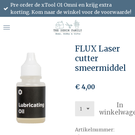
Pre order de xTool O1 Omni en krijg extra
Ga
korting. Kom naar de winkel voor de voorwaarde!
direct
naar
de
hoofdinhoud
FLUX Laser
cutter
smeermiddel
€ 4,00
In
winkelwag
Artikelnummer: