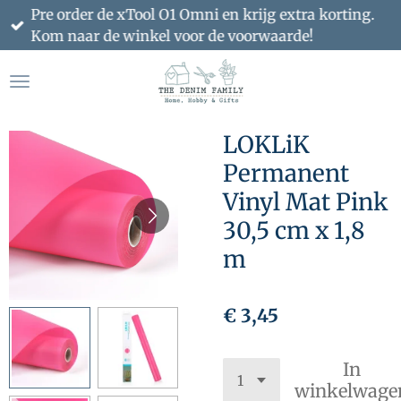
Pre order de xTool O1 Omni en krijg extra korting.
Ga
Kom naar de winkel voor de voorwaarde!
direct
naar
de
hoofdinhoud
LOKLiK
Permanent
Vinyl Mat Pink
30,5 cm x 1,8
m
€ 3,45
In
winkelwage