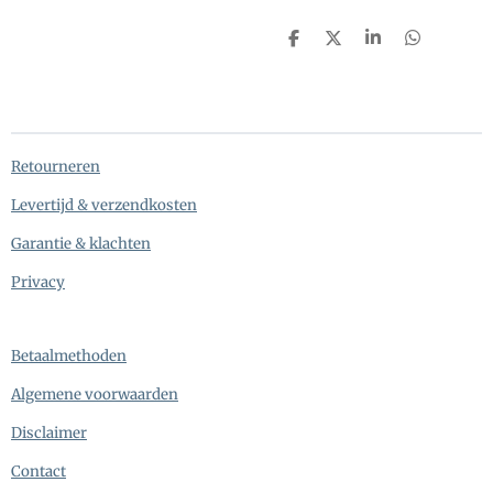
D
D
S
D
e
e
h
e
l
e
a
l
e
l
r
e
n
e
n
Retourneren
Levertijd & verzendkosten
Garantie & klachten
Privacy
Betaalmethoden
Algemene voorwaarden
Disclaimer
Contact