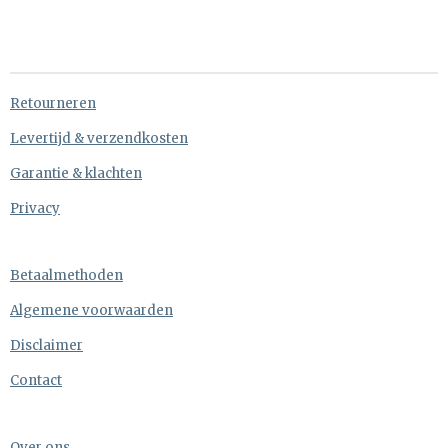
e
e
h
e
l
e
a
l
e
l
r
e
n
e
n
Retourneren
Levertijd & verzendkosten
Garantie & klachten
Privacy
Betaalmethoden
Algemene voorwaarden
Disclaimer
Contact
Over ons