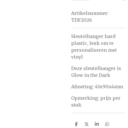
Artikelnummer:
TDF2026
Sleutelhanger hard
plastic, leuk om te
personaliseren met
vinyl
Deze sleutelhanger is
Glow in the Dark
Afmeting:
45x90x4mm
Opmerking: prijs per
stuk
D
D
S
D