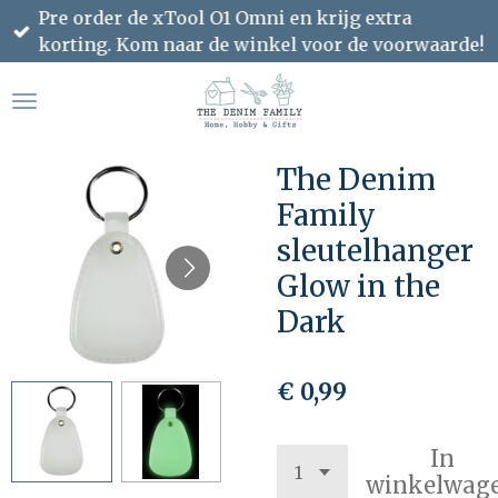
Pre order de xTool O1 Omni en krijg extra
Ga
korting. Kom naar de winkel voor de voorwaarde!
direct
naar
de
hoofdinhoud
The Denim
Family
sleutelhanger
Glow in the
Dark
€ 0,99
In
winkelwag