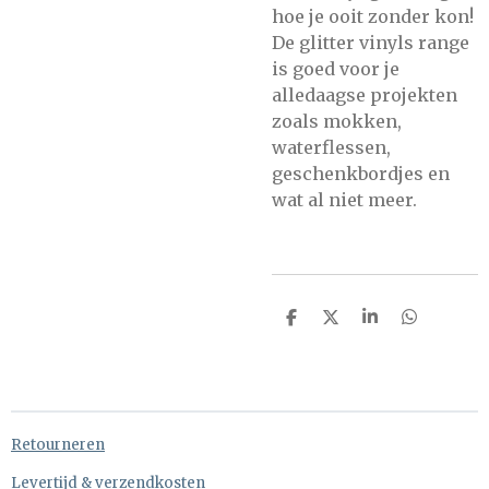
hoe je ooit zonder kon!
De glitter vinyls range
is goed voor je
alledaagse projekten
zoals mokken,
waterflessen,
geschenkbordjes en
wat al niet meer.
D
D
S
D
e
e
h
e
l
e
a
l
e
l
r
e
n
e
n
Retourneren
Levertijd & verzendkosten