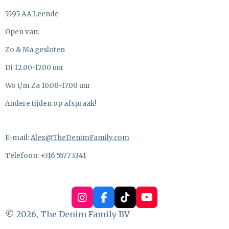
5595 AA Leende
Open van:
Zo & Ma gesloten
Di 12.00-17.00 uur
Wo t/m Za 10.00-17.00 uur
Andere tijden op afspraak!
E-mail:
Alex@TheDenimFamily.com
Telefoon: +316 55773341
I
F
T
Y
n
a
i
o
© 2026, The Denim Family BV
s
c
k
u