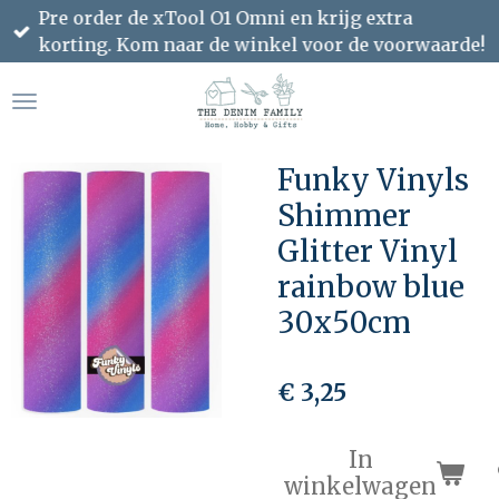
Pre order de xTool O1 Omni en krijg extra
Ga
korting. Kom naar de winkel voor de voorwaarde!
direct
naar
de
hoofdinhoud
Funky Vinyls
Shimmer
Glitter Vinyl
rainbow blue
30x50cm
€ 3,25
In
winkelwagen