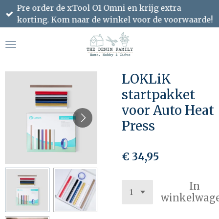
Pre order de xTool O1 Omni en krijg extra
Ga
korting. Kom naar de winkel voor de voorwaarde!
direct
naar
de
hoofdinhoud
LOKLiK
startpakket
voor Auto Heat
Press
€ 34,95
In
winkelwag