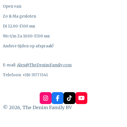
Open van:
Zo & Ma gesloten
Di 12.00-17.00 uur
Wo t/m Za 10.00-17.00 uur
Andere tijden op afspraak!
E-mail:
Alex@TheDenimFamily.com
Telefoon: +316 55773341
I
F
T
Y
n
a
i
o
© 2026, The Denim Family BV
s
c
k
u
t
e
T
T
a
b
o
u