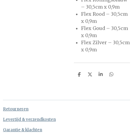
– 30,5cm x 0,9m
Flex Rood – 30,5cm
x 0,9m
Flex Goud – 30,5cm
x 0,9m
Flex Zilver – 30,5cm
x 0,9m
D
D
S
D
e
e
h
e
l
e
a
l
e
l
r
e
n
e
n
Retourneren
Levertijd & verzendkosten
Garantie & klachten